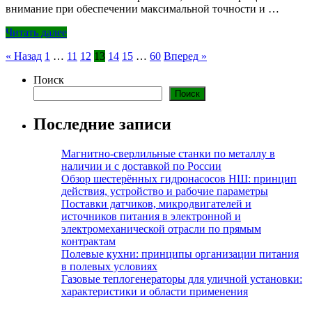
внимание при обеспечении максимальной точности и …
Читать далее
Пагинация
« Назад
1
…
11
12
13
14
15
…
60
Вперед »
записей
Поиск
Поиск
Последние записи
Магнитно-сверлильные станки по металлу в
наличии и с доставкой по России
Обзор шестерённых гидронасосов НШ: принцип
действия, устройство и рабочие параметры
Поставки датчиков, микродвигателей и
источников питания в электронной и
электромеханической отрасли по прямым
контрактам
Полевые кухни: принципы организации питания
в полевых условиях
Газовые теплогенераторы для уличной установки:
характеристики и области применения