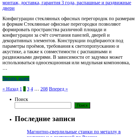
Конфигурации стеклянных офисных перегородок по размерам
и формам Стеклянные офисные перегородки позволяют
формировать пространства различной площади и
конфигурации за счёт сочетания панелей, дверей и
декоративных элементов. Конструкции подбираются под
параметры проёмов, требования к светопропусканию и
акустике, а также к совместимости с распашными и
раздвижными дверями. В зависимости от задумки может
использоваться односекционная или модульная компоновка,
…
Читать далее
Пагинация
« Назад
1
2
3
4
…
208
Вперед »
записей
Поиск
Поиск
Последние записи
Магнитно-сверлильные станки по металлу в