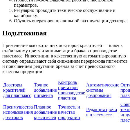
параметров.
Регулярно проводить техническое обслуживание и
калибровку.
Обучить операторов правильной эксплуатации дозатора.
Подытоживая
Применение высокоточных дозаторов красителей — ключ к
стабильному цвету и минимизации брака в производстве
пластмасс. Инвестиции в качественную автоматизированную
систему оправдывают себя снижением перерасхода пигментов
и повышением репутации бренда за счет превосходного
качества продукции.
Контроль
Дозаторы
Точное
Автоматические
Опт
цвета при
красителей
добавление
системы
проц
производстве
для пластмасс
пигмента
дозирования
плав
пластика
Сов
Преимущества
Плавное
Точность и
Редакция цвета
техн
использования
добавление
качество
в пластмассе
инду
дозаторов
красителей
продукции
плас