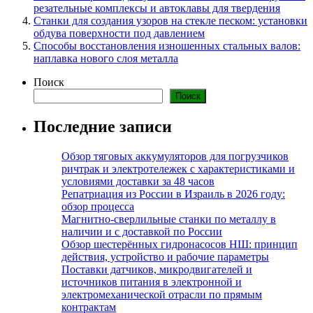
резательные комплексы и автоклавы для твердения
Станки для создания узоров на стекле песком: установки
обдува поверхности под давлением
Способы восстановления изношенных стальных валов:
наплавка нового слоя металла
Поиск
Поиск
Последние записи
Обзор тяговых аккумуляторов для погрузчиков
ричтрак и электротележек с характеристиками и
условиями доставки за 48 часов
Репатриация из России в Израиль в 2026 году:
обзор процесса
Магнитно-сверлильные станки по металлу в
наличии и с доставкой по России
Обзор шестерённых гидронасосов НШ: принцип
действия, устройство и рабочие параметры
Поставки датчиков, микродвигателей и
источников питания в электронной и
электромеханической отрасли по прямым
контрактам