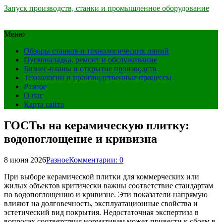
Запуск производств, станки и промышленное оборудование
Меню
Обзоры станков и технологических линий
Пусконаладка, ремонт и обслуживание
Бизнес-планы и открытие производств
Технологии и производственные процессы
Разное
О нас
Карта сайта
ГОСТы на керамическую плитку:
водопоглощение и кривизна
8 июня 2026
Разное
Комментарии: 0
При выборе керамической плитки для коммерческих или
жилых объектов критически важны соответствие стандартам
по водопоглощению и кривизне. Эти показатели напрямую
влияют на долговечность, эксплуатационные свойства и
эстетический вид покрытия. Недостаточная экспертиза в
вопросах соответствия нормативам может привести к сбоям в