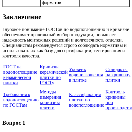
форматов
Заключение
Глубокое понимание ГОСТов по водопоглощению и кривизне
обеспечивает правильный выбор продукции, повышает
надежность монтажных решений и долговечность отделки.
Специалистам рекомендуется строго соблюдать нормативы и
использовать их как базу для сертификации, тестирования и
контроля качества.
ГОСТ на
Кривизна
Уровень
Стандарты
водопоглощение
керамической
водопоглощения
на кривизну
керамической
плитки по
в плитке
плитки
плитки
ГОСТу
Методы
Контроль
Требования к
Классификация
измерения
кривизны
водопоглощению
плитки по
кривизны
при
по ГОСТам
водопоглощению
плитки
производств
Вопрос 1