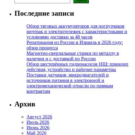
Поиск
Последние записи
Обзор тяговых аккумуляторов для погрузчиков
ричтрак и электротележек с характеристиками и
условиями доставки за 48 часов
Репатриация из России в Израиль в 2026 году:
обзор процесса
Магнитно-сверлильные станки по металлу в
наличии и с доставкой по России
Обзор шестерённых гидронасосов НШ: принцип
действия, устройство и рабочие параметры
Поставки датчиков, микродвигателей и
источников питания в электронной и
электромеханической отрасли по прямым
контрактам
Архив
Август 2026
Июль 2026
Июнь 2026
Май 2026