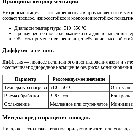
Принципы нитроцементации
Нитроцементация — это закрепленная в промышленности методи
создает твердое, износостойкое и коррозионностойкое покрыти
Диапазон температуры: 510–550 °C
Преимущественное содержание азота для повышения тве
Область применения: шестерни, требующие высокой стой
Диффузия и ее роль
Диффузия — процесс нелинейного проникновения азота и углер
обеспечивает однородное насыщение без риска возникновения
Параметр
Рекомендуемое значение
Температура нагрева
510–550 °C
Оптимальн
Время обработки
3–8 часов
Контроль 
Охлаждение
Медленное или ступенчатое
Минимизац
Методы предотвращения поводок
Поводок — это нежелательное присутствие азота или углерод