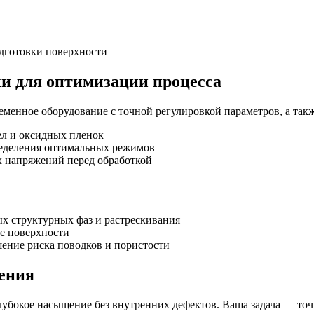
дготовки поверхности
и для оптимизации процесса
менное оборудование с точной регулировкой параметров, а такж
ел и оксидных пленок
ределения оптимальных режимов
х напряжений перед обработкой
х структурных фаз и растрескивания
е поверхности
ние риска поводков и пористости
ения
окое насыщение без внутренних дефектов. Ваша задача — точно 