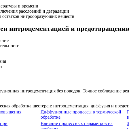
пературы и времени
ключения расслоений и деградации
ая остатков нитрообразующих веществ
рен нитроцементацией и предотвращени
ание
тельности
ния
и
узионная нитроцементация без поводок. Точное соблюдение реж
.
 повышения
Диффузионные процессы в термической
обработке
 при
Влияние процессных параметров на
свойства