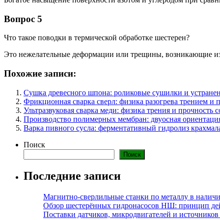
Вопрос 5
Что такое поводки в термической обработке шестерен?
Это нежелательные деформации или трещины, возникающие из
Похожие записи:
Сушка древесного шпона: роликовые сушилки и устране
Фрикционная сварка сверл: физика разогрева трением и 
Ультразвуковая сварка меди: физика трения и прочность 
Производство полимерных мембран: двуосная ориентация
Варка пивного сусла: ферментативный гидролиз крахмал
Поиск
Поиск
Последние записи
Магнитно-сверлильные станки по металлу в наличи
Обзор шестерённых гидронасосов НШ: принцип дей
Поставки датчиков, микродвигателей и источников