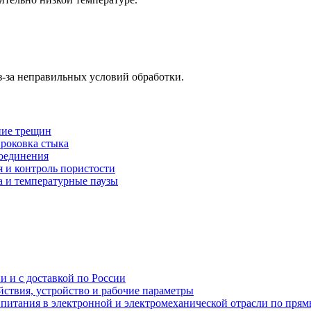
-за неправильных условий обработки.
ние трещин
проковка стыка
соединения
 и контроль пористости
а и температурные паузы
и и с доставкой по России
ствия, устройство и рабочие параметры
 питания в электронной и электромеханической отрасли по пря