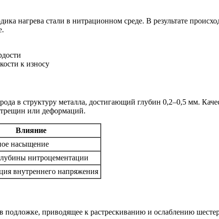
ка нагрева стали в нитрационном среде. В результате происхо
е.
рдости
кости к износу
ода в структуру металла, достигающий глубин 0,2–0,5 мм. Каче
 трещин или деформаций.
Влияние
ое насыщение
глубины нитроцементации
ия внутреннего напряжения
а в подложке, приводящее к растрескиванию и ослаблению шест