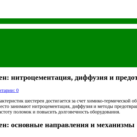
ен: нитроцементация, диффузия и предо
тарии: 0
теристик шестерен достигается за счет химико-термической обр
место занимают нитроцементация, диффузия и методы предотвра
астоту поломок и повысить долговечность оборудования.
ен: основные направления и механизмы