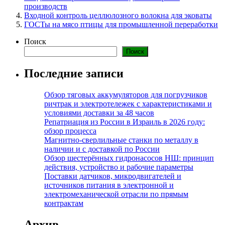
производств
Входной контроль целлюлозного волокна для эковаты
ГОСТы на мясо птицы для промышленной переработки
Поиск
Поиск
Последние записи
Обзор тяговых аккумуляторов для погрузчиков
ричтрак и электротележек с характеристиками и
условиями доставки за 48 часов
Репатриация из России в Израиль в 2026 году:
обзор процесса
Магнитно-сверлильные станки по металлу в
наличии и с доставкой по России
Обзор шестерённых гидронасосов НШ: принцип
действия, устройство и рабочие параметры
Поставки датчиков, микродвигателей и
источников питания в электронной и
электромеханической отрасли по прямым
контрактам
Архив