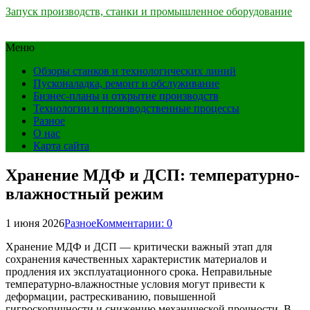
Запуск производств, станки и промышленное оборудование
Меню
Обзоры станков и технологических линий
Пусконаладка, ремонт и обслуживание
Бизнес-планы и открытие производств
Технологии и производственные процессы
Разное
О нас
Карта сайта
Хранение МДФ и ДСП: температурно-
влажностный режим
1 июня 2026
Разное
Комментарии: 0
Хранение МДФ и ДСП — критически важный этап для
сохранения качественных характеристик материалов и
продления их эксплуатационного срока. Неправильные
температурно-влажностные условия могут привести к
деформации, растрескиванию, повышенной
гигроскопичности и снижению механической прочности. В