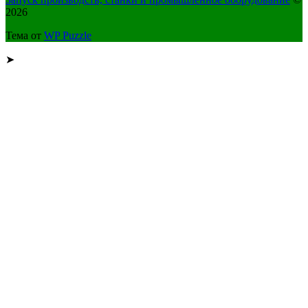
2026
Тема от
WP Puzzle
➤