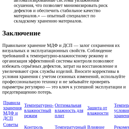
автоматизированные системы увлажнения/
осушения, что позволяет минимизировать риск
дефектов и обеспечить стабильное качество
материалов.» — опытный специалист по
складскому хранению материалов.
Заключение
Правильное хранение МДФ и ДСП — залог сохранения их
визуальных и эксплуатационных свойств. Соблюдение
требований к температурно-влажностному режиму и
организация эффективной системы контроля позволяют
избежать серьёзных дефектов, затрат на восстановление и
увеличивают срок службы изделий. Вносите коррективы в
условия хранения с учетом сезонных изменений, используйте
профессиональную технику и не забывайте проверять
параметры регулярно — это ключ к успешной эксплуатации и
предотвращению потерь.
Правила
Температурно-
Оптимальная
Темпер
хранения
Защита от
влажностный
влажность для
услови
МДФ и
влажности
режим
плит
хранен
ДСП
Советы
Контроль
Температурный
Влияние
Рекоме