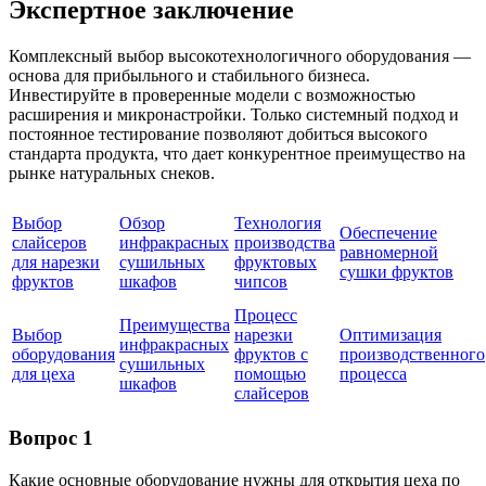
Экспертное заключение
Комплексный выбор высокотехнологичного оборудования —
основа для прибыльного и стабильного бизнеса.
Инвестируйте в проверенные модели с возможностью
расширения и микронастройки. Только системный подход и
постоянное тестирование позволяют добиться высокого
стандарта продукта, что дает конкурентное преимущество на
рынке натуральных снеков.
Выбор
Обзор
Технология
Обеспечение
слайсеров
инфракрасных
производства
равномерной
для нарезки
сушильных
фруктовых
сушки фруктов
фруктов
шкафов
чипсов
Процесс
Преимущества
Выбор
нарезки
Оптимизация
инфракрасных
оборудования
фруктов с
производственного
сушильных
для цеха
помощью
процесса
шкафов
слайсеров
Вопрос 1
Какие основные оборудование нужны для открытия цеха по