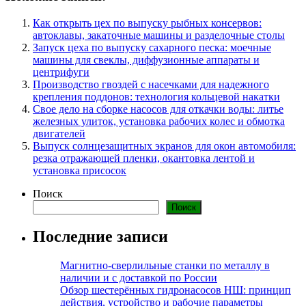
Как открыть цех по выпуску рыбных консервов:
автоклавы, закаточные машины и разделочные столы
Запуск цеха по выпуску сахарного песка: моечные
машины для свеклы, диффузионные аппараты и
центрифуги
Производство гвоздей с насечками для надежного
крепления поддонов: технология кольцевой накатки
Свое дело на сборке насосов для откачки воды: литье
железных улиток, установка рабочих колес и обмотка
двигателей
Выпуск солнцезащитных экранов для окон автомобиля:
резка отражающей пленки, окантовка лентой и
установка присосок
Поиск
Поиск
Последние записи
Магнитно-сверлильные станки по металлу в
наличии и с доставкой по России
Обзор шестерённых гидронасосов НШ: принцип
действия, устройство и рабочие параметры