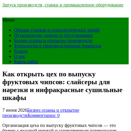
Запуск производств, станки и промышленное оборудование
Меню
Обзоры станков и технологических линий
Пусконаладка, ремонт и обслуживание
Бизнес-планы и открытие производств
Технологии и производственные процессы
Разное
О нас
Карта сайта
Как открыть цех по выпуску
фруктовых чипсов: слайсеры для
нарезки и инфракрасные сушильные
шкафы
7 июня 2026
Бизнес-планы и открытие
производств
Комментарии: 0
Организация цеха по выпуску фруктовых чипсов — это
бизнес с высокой маржой и существенным потенциалом