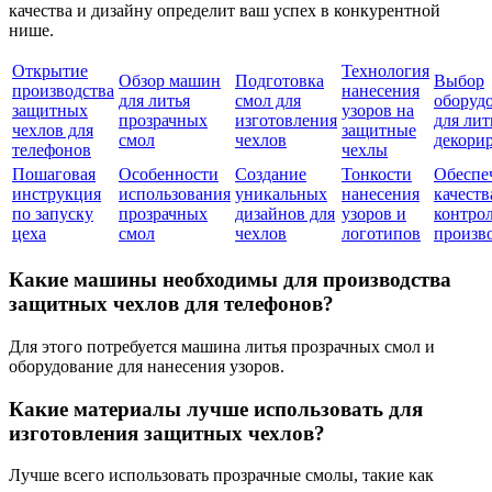
качества и дизайну определит ваш успех в конкурентной
нише.
Открытие
Технология
Обзор машин
Подготовка
Выбор
производства
нанесения
для литья
смол для
оборуд
защитных
узоров на
прозрачных
изготовления
для лит
чехлов для
защитные
смол
чехлов
декори
телефонов
чехлы
Пошаговая
Особенности
Создание
Тонкости
Обеспе
инструкция
использования
уникальных
нанесения
качеств
по запуску
прозрачных
дизайнов для
узоров и
контро
цеха
смол
чехлов
логотипов
произв
Какие машины необходимы для производства
защитных чехлов для телефонов?
Для этого потребуется машина литья прозрачных смол и
оборудование для нанесения узоров.
Какие материалы лучше использовать для
изготовления защитных чехлов?
Лучше всего использовать прозрачные смолы, такие как