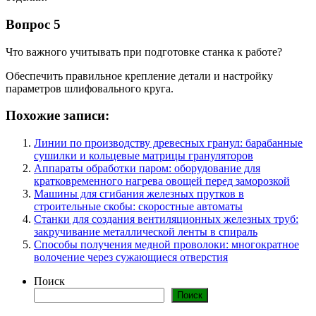
Вопрос 5
Что важного учитывать при подготовке станка к работе?
Обеспечить правильное крепление детали и настройку
параметров шлифовального круга.
Похожие записи:
Линии по производству древесных гранул: барабанные
сушилки и кольцевые матрицы грануляторов
Аппараты обработки паром: оборудование для
кратковременного нагрева овощей перед заморозкой
Машины для сгибания железных прутков в
строительные скобы: скоростные автоматы
Станки для создания вентиляционных железных труб:
закручивание металлической ленты в спираль
Способы получения медной проволоки: многократное
волочение через сужающиеся отверстия
Поиск
Поиск