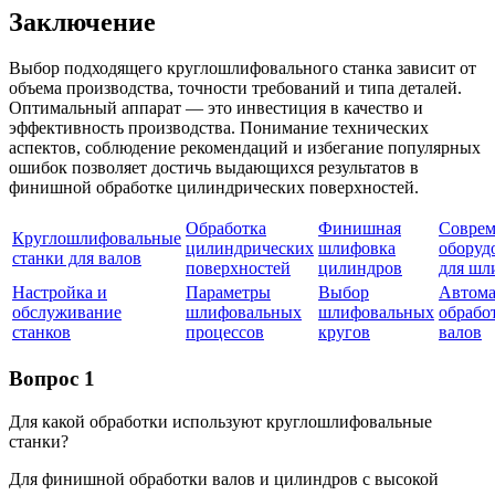
Заключение
Выбор подходящего круглошлифовального станка зависит от
объема производства, точности требований и типа деталей.
Оптимальный аппарат — это инвестиция в качество и
эффективность производства. Понимание технических
аспектов, соблюдение рекомендаций и избегание популярных
ошибок позволяет достичь выдающихся результатов в
финишной обработке цилиндрических поверхностей.
Обработка
Финишная
Соврем
Круглошлифовальные
цилиндрических
шлифовка
оборуд
станки для валов
поверхностей
цилиндров
для шл
Настройка и
Параметры
Выбор
Автома
обслуживание
шлифовальных
шлифовальных
обрабо
станков
процессов
кругов
валов
Вопрос 1
Для какой обработки используют круглошлифовальные
станки?
Для финишной обработки валов и цилиндров с высокой