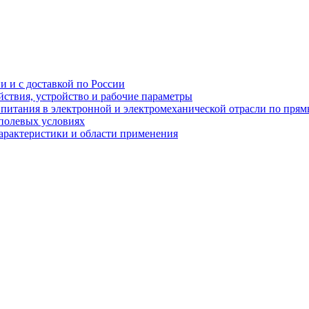
и и с доставкой по России
ствия, устройство и рабочие параметры
 питания в электронной и электромеханической отрасли по пря
полевых условиях
характеристики и области применения