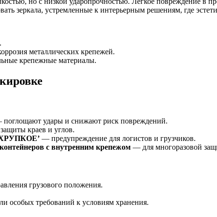
костью, но с низкой ударопрочностью. Легкое повреждение в пр
ать зеркала, устремленные к интерьерным решениям, где эстети
.
оррозия металлических крепежей.
льные крепежные материалы.
ркировке
 поглощают удары и снижают риск повреждений.
защиты краев и углов.
 ‘ХРУПКОЕ’
— предупреждение для логистов и грузчиков.
контейнеров с внутренним крепежом
— для многоразовой защи
вления грузового положения.
ли особых требований к условиям хранения.