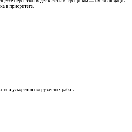
оцессе перевозки ведет к сколам, трещинам — их ликвидация
ка в приоритете.
ты и ускорения погрузочных работ.