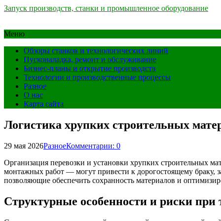
Запуск производств, станки и промышленное оборудование
Меню
Обзоры станков и технологических линий
Пусконаладка, ремонт и обслуживание
Бизнес-планы и открытие производств
Технологии и производственные процессы
Разное
О нас
Карта сайта
Логистика хрупких строительных матери
29 мая 2026
Разное
Комментарии: 0
Организация перевозки и установки хрупких строительных мат
монтажных работ — могут привести к дорогостоящему браку, з
позволяющие обеспечить сохранность материалов и оптимизир
Структурные особенности и риски при 