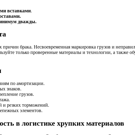
ими вставками
.
оставами.
 минимум дважды.
та
 причин брака. Несвоевременная маркировка грузов и неправил
льзуйте только проверенные материалы и технологии, а также о
л
ниям по амортизации.
ых знаков.
епление грузов.
тажа.
 и резких торможений.
репежных элементов.
ость в логистике хрупких материалов