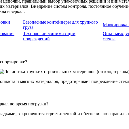
й цепочки, правильный выбор упаковочных решений и вниматель
их материалов. Внедрение систем контроля, постоянное обуче
ла и зеркал.
ровки
Безопасные контейнеры для хрупкого
Маркировка 
груза
рования
Технологии минимизации
Опыт междун
повреждений
стекла
нспортировке?
пласта и мягких материалов, предотвращает повреждение стекла
кал во время погрузки?
ладками, закрепляются стретч-пленкой и обеспечивают правильн