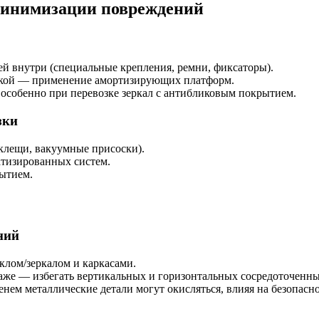
минимизации повреждений
й внутри (специальные крепления, ремни, фиксаторы).
зкой — применение амортизирующих платформ.
особенно при перевозке зеркал с антибликовым покрытием.
зки
клещи, вакуумные присоски).
тизированных систем.
рытием.
ний
клом/зеркалом и каркасами.
аже — избегать вертикальных и горизонтальных сосредоточенны
нем металлические детали могут окисляться, влияя на безопасно