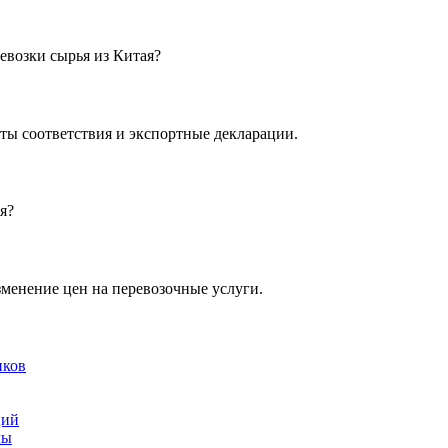
евозки сырья из Китая?
аты соответствия и экспортные декларации.
я?
зменение цен на перевозочные услуги.
иков
ций
лы