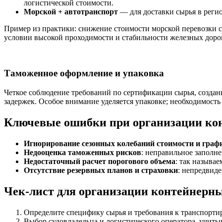
логистической стоимости.
Морской + автотранспорт
— для доставки сырья в реги
Пример из практики: снижение стоимости морской перевозки с
условии высокой проходимости и стабильности железных дорог
Таможенное оформление и упаковка
Четкое соблюдение требований по сертификации сырья, созда
задержек. Особое внимание уделяется упаковке; необходимость
Ключевые ошибки при организации кон
Игнорирование сезонных колебаний стоимости и граф
Недооценка таможенных рисков
: неправильное заполн
Недостаточный расчет порогового объема
: так называ
Отсутствие резервных планов и страховки
: непредвид
Чек-лист для организации контейнерны
Определите специфику сырья и требования к транспорти
Выбор судовладельца и логистического оператора, учит