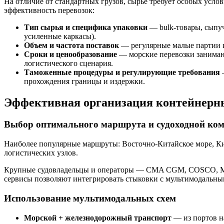
На отличие от стандартных грузов, сырье требует особых усл
эффективность перевозок:
Тип сырья и специфика упаковки
— bulk-товары, сыпу
усиленные каркасы).
Объем и частота поставок
— регулярные малые партии и
Сроки и ценообразование
— морские перевозки занимают
логистического сценария.
Таможенные процедуры и регулирующие требования
—
прохождения границы и издержки.
Эффективная организация контейнерны
Выбор оптимального маршрута и судоходной ко
Наиболее популярные маршруты: Восточно-Китайское море, Ки
логистических узлов.
Крупные судовладельцы и операторы — CMA CGM, COSCO, MSC
сервисы позволяют интегрировать стыковки с мультимодальны
Использование мультимодальных схем
Морской + железнодорожный транспорт
— из портов н