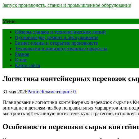
Запуск производств, станки и промышленное оборудование
Меню
Обзоры станков и технологических линий
Пусконаладка, ремонт и обслуживание
Бизнес-планы и открытие производств
Технологии и производственные процессы
Разное
О нас
Карта сайта
Логистика контейнерных перевозок сы
31 мая 2026
Разное
Комментарии: 0
Планирование логистики контейнерных перевозок сырья из Кит
внимание к деталям, выбор неправильных маршрутов или подр
выстроить эффективную логистическую стратегию, используя
Особенности перевозки сырья контейн