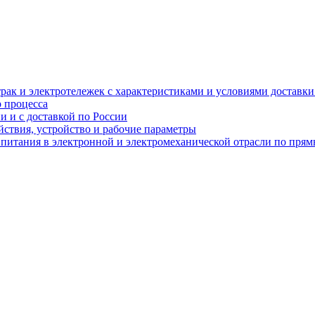
рак и электротележек с характеристиками и условиями доставки 
р процесса
и и с доставкой по России
ствия, устройство и рабочие параметры
 питания в электронной и электромеханической отрасли по пря