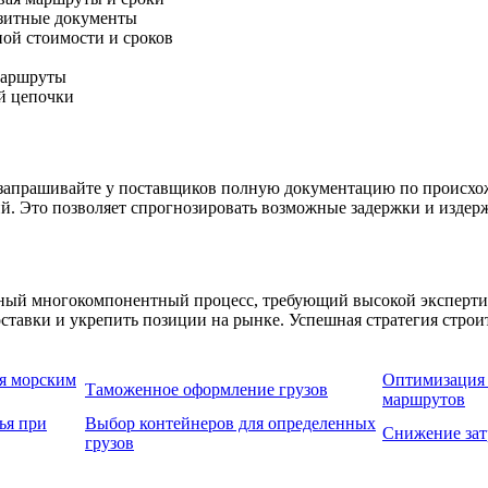
нзитные документы
ной стоимости и сроков
маршруты
ой цепочки
а запрашивайте у поставщиков полную документацию по происхо
. Это позволяет спрогнозировать возможные задержки и издерж
ный многокомпонентный процесс, требующий высокой экспертиз
оставки и укрепить позиции на рынке. Успешная стратегия стро
я морским
Оптимизация 
Таможенное оформление грузов
маршрутов
ья при
Выбор контейнеров для определенных
Снижение зат
грузов