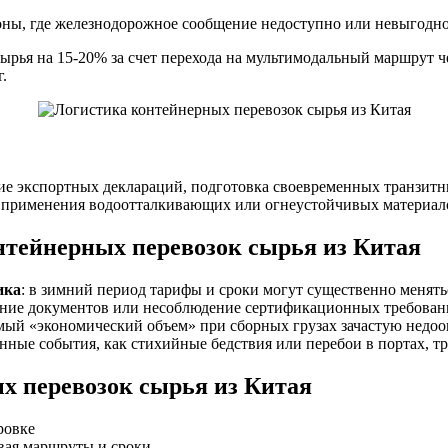
оны, где железнодорожное сообщение недоступно или невыгодно
ырья на 15-20% за счет перехода на мультимодальный маршрут 
.
ние экспортных деклараций, подготовка своевременных транзи
 применения водоотталкивающих или огнеустойчивых материалов,
тейнерных перевозок сырья из Китая
ика
: в зимний период тарифы и сроки могут существенно менять
ение документов или несоблюдение сертификационных требован
емый «экономический объем» при сборных грузах зачастую недооц
енные события, как стихийные бедствия или перебои в портах, 
х перевозок сырья из Китая
ровке
ывая маршруты и сроки