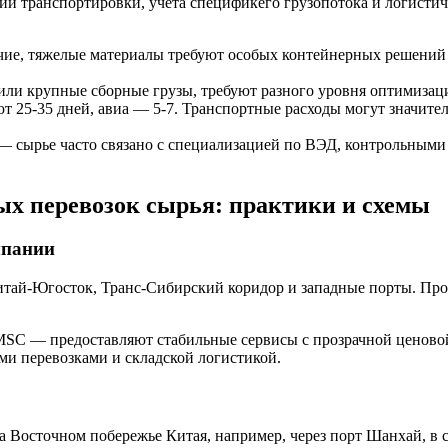
овий транспортировки, учета спецификего грузопотока и логист
чие, тяжелые материалы требуют особых контейнерных решений 
ли крупные сборные грузы, требуют разного уровня оптимизац
 25-35 дней, авиа — 5-7. Транспортные расходы могут значител
 сырье часто связано с специализацией по ВЭД, контрольными 
х перевозок сырья: практики и схемы
мпании
тай-Югосток, Транс-Сибирский коридор и западные порты. Прог
 — предоставляют стабильные сервисы с прозрачной ценовой
ми перевозками и складской логистикой.
а Восточном побережье Китая, например, через порт Шанхай, в 