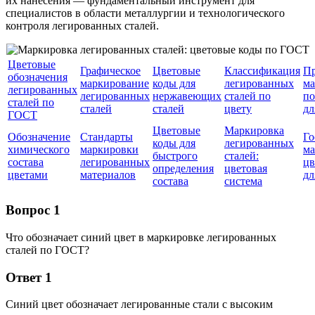
их нанесения — фундаментальный инструмент для
специалистов в области металлургии и технологического
контроля легированных сталей.
Цветовые
Графическое
Цветовые
Классификация
Пр
обозначения
маркирование
коды для
легированных
ма
легированных
легированных
нержавеющих
сталей по
п
сталей по
сталей
сталей
цвету
дл
ГОСТ
Цветовые
Маркировка
Обозначение
Стандарты
Го
коды для
легированных
химического
маркировки
ма
быстрого
сталей:
состава
легированных
цв
определения
цветовая
цветами
материалов
дл
состава
система
Вопрос 1
Что обозначает синий цвет в маркировке легированных
сталей по ГОСТ?
Ответ 1
Синий цвет обозначает легированные стали с высоким