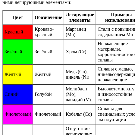
ними легирующими элементами:
Легирующие
Примеры
Цвет
Обозначение
элементы
использован
Кроваво-
Марганец
Стали с повыше
Красный
красный
(Mn)
содержанием Mn
Нержавеющие
материалы,
Зелёный
Зелёный
Хром (Cr)
коррозионностой
сплавы
Сплавы с медью,
Медь (Cu),
Жёлтый
Жёлтый
никельсодержащи
никель (Ni)
нержавеющие
Молибден
Высокотемперату
Синий
Голубой
(Mo),
и износостойкие
ванадий (V)
сплавы
Сплавы для
Фиолетовый
Фиолетовый
Кобальт (Co)
специальных усл
эксплуатации
Отсутствие
легирующих