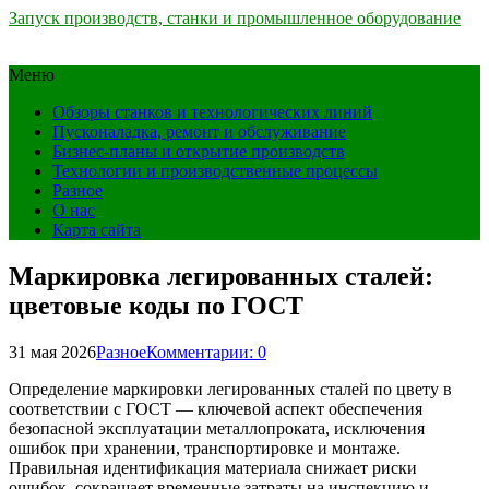
Запуск производств, станки и промышленное оборудование
Меню
Обзоры станков и технологических линий
Пусконаладка, ремонт и обслуживание
Бизнес-планы и открытие производств
Технологии и производственные процессы
Разное
О нас
Карта сайта
Маркировка легированных сталей:
цветовые коды по ГОСТ
31 мая 2026
Разное
Комментарии: 0
Определение маркировки легированных сталей по цвету в
соответствии с ГОСТ — ключевой аспект обеспечения
безопасной эксплуатации металлопроката, исключения
ошибок при хранении, транспортировке и монтаже.
Правильная идентификация материала снижает риски
ошибок, сокращает временные затраты на инспекцию и