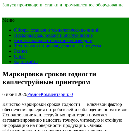
Запуск производств, станки и промышленное оборудование
Меню
Обзоры станков и технологических линий
Пусконаладка, ремонт и обслуживание
Бизнес-планы и открытие производств
Технологии и производственные процессы
Разное
О нас
Карта сайта
Маркировка сроков годности
каплеструйным принтером
6 июня 2026
Разное
Комментарии: 0
Качество маркировки сроков годности — ключевой фактор
обеспечения доверия потребителей и соблюдения нормативов.
Использование каплеструйных принтеров помогает
автоматизированно наносить точную, читаемую и стойкую
информацию на поверхности продукции. Однако
эффективность этого процесса напрямую зависит от