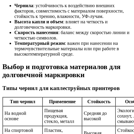
Чернила
: устойчивость к воздействию внешних
факторов, совместимость с материалом поверхности,
стойкость к трению, влажности, УФ-лучам.
Высота капли и объем
: влияет на четкость и
долговечность маркировки.
Скорость нанесения
: баланс между скоростью линии и
четкостью символов.
Температурный режим
: важен при нанесении на
термочувствительные материалы или при работе в
высокотемпературной среде.
Выбор и подготовка материалов для
долговечной маркировки
Типы чернил для каплеструйных принтеров
Тип чернил
Применение
Стойкость
Осо
Пищевая
Экологи
На водной
Средняя до
продукция,
сохнут, 
основе
высокой
стекло, металл
смываю
На спиртовой
Пластик,
Стойкос
Высокая