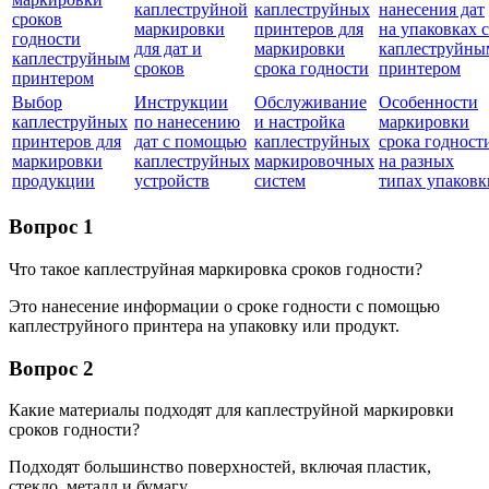
каплеструйной
каплеструйных
нанесения дат
сроков
маркировки
принтеров для
на упаковках с
годности
для дат и
маркировки
каплеструйны
каплеструйным
сроков
срока годности
принтером
принтером
Выбор
Инструкции
Обслуживание
Особенности
каплеструйных
по нанесению
и настройка
маркировки
принтеров для
дат с помощью
каплеструйных
срока годност
маркировки
каплеструйных
маркировочных
на разных
продукции
устройств
систем
типах упаковк
Вопрос 1
Что такое каплеструйная маркировка сроков годности?
Это нанесение информации о сроке годности с помощью
каплеструйного принтера на упаковку или продукт.
Вопрос 2
Какие материалы подходят для каплеструйной маркировки
сроков годности?
Подходят большинство поверхностей, включая пластик,
стекло, металл и бумагу.