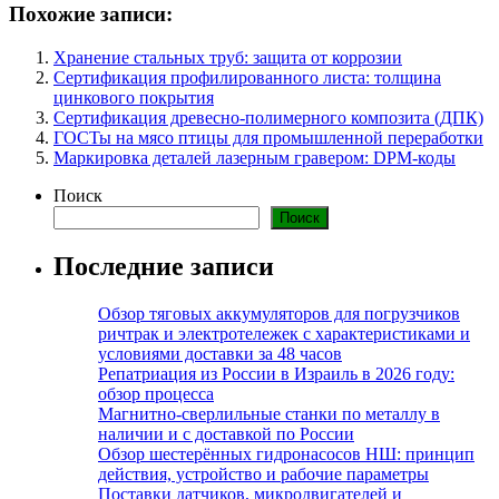
Похожие записи:
Хранение стальных труб: защита от коррозии
Сертификация профилированного листа: толщина
цинкового покрытия
Сертификация древесно-полимерного композита (ДПК)
ГОСТы на мясо птицы для промышленной переработки
Маркировка деталей лазерным гравером: DPM-коды
Поиск
Поиск
Последние записи
Обзор тяговых аккумуляторов для погрузчиков
ричтрак и электротележек с характеристиками и
условиями доставки за 48 часов
Репатриация из России в Израиль в 2026 году:
обзор процесса
Магнитно-сверлильные станки по металлу в
наличии и с доставкой по России
Обзор шестерённых гидронасосов НШ: принцип
действия, устройство и рабочие параметры
Поставки датчиков, микродвигателей и