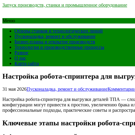
Запуск производств, станки и промышленное оборудование
Меню
Обзоры станков и технологических линий
Пусконаладка, ремонт и обслуживание
Бизнес-планы и открытие производств
Технологии и производственные процессы
Разное
О нас
Карта сайта
Настройка робота-спринтера для выгр
31 мая 2026
Пусконаладка, ремонт и обслуживание
Комментарии
Настройка робота-спринтера для выгрузки деталей ТПА — слож
конфигурации могут привести к простою, увеличению брака или
профессиональные подходы, практические советы и распростр
Ключевые этапы настройки робота-спр