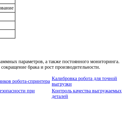
ование
раммных параметров, а также постоянного мониторинга.
 сокращение брака и рост производительности.
Калибровка робота для точной
чиков робота-спринтера
выгрузки
езопасности при
Контроль качества выгружаемых
деталей