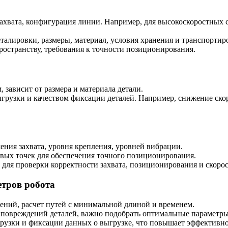
 захвата, конфигурация линии. Например, для высокоскоростных
еталировки, размеры, материал, условия хранения и транспорти
пространству, требования к точности позиционирования.
м, зависит от размера и материала детали.
ыгрузки и качеством фиксации деталей. Например, снижение ско
жения захвата, уровня крепления, уровней вибрации.
евых точек для обеспечения точного позиционирования.
 для проверки корректности захвата, позиционирования и скоро
етров робота
ений, расчет путей с минимальной длиной и временем.
ь повреждений деталей, важно подобрать оптимальные параметры
агрузки и фиксации данных о выгрузке, что повышает эффективн