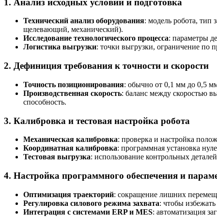
1. Анализ исходных условий и подготовка
Технический анализ оборудования
: модель робота, тип
щелевающий, механический).
Исследование технологического процесса
: параметры д
Логистика выгрузки
: точки выгрузки, ограничение по 
2. Дефиниция требования к точности и скорости
Точность позиционирования
: обычно от 0,1 мм до 0,5 м
Производственная скорость
: баланс между скоростью в
способность.
3. Калибровка и тестовая настройка робота
Механическая калибровка
: проверка и настройка поло
Координатная калибровка
: программная установка нул
Тестовая выгрузка
: использование контрольных деталей
4. Настройка программного обеспечения и парам
Оптимизация траекторий
: сокращение лишних перемещ
Регулировка силового режима захвата
: чтобы избежат
Интеграция с системами ERP и MES
: автоматизация з