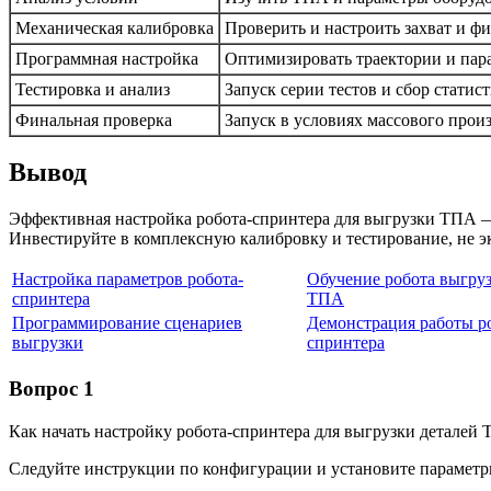
Механическая калибровка
Проверить и настроить захват и ф
Программная настройка
Оптимизировать траектории и пар
Тестировка и анализ
Запуск серии тестов и сбор статис
Финальная проверка
Запуск в условиях массового прои
Вывод
Эффективная настройка робота-спринтера для выгрузки ТПА —
Инвестируйте в комплексную калибровку и тестирование, не эк
Настройка параметров робота-
Обучение робота выгруз
спринтера
ТПА
Программирование сценариев
Демонстрация работы р
выгрузки
спринтера
Вопрос 1
Как начать настройку робота-спринтера для выгрузки деталей
Следуйте инструкции по конфигурации и установите параметр