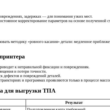
 повреждениях, задержках — для понимания узких мест.
постоянное корректирование параметров на основе полученной с
овать методику «ровного касания» детали: медленное приближе
спринтера
приводит к неправильной фиксации и повреждениям.
мещения и потери точности.
ск дефектов и повреждений деталей.
 траекториях и программах проявляются только в процессе масс
ра для выгрузки ТПА
Результат
ования
Подготовленная карта требований