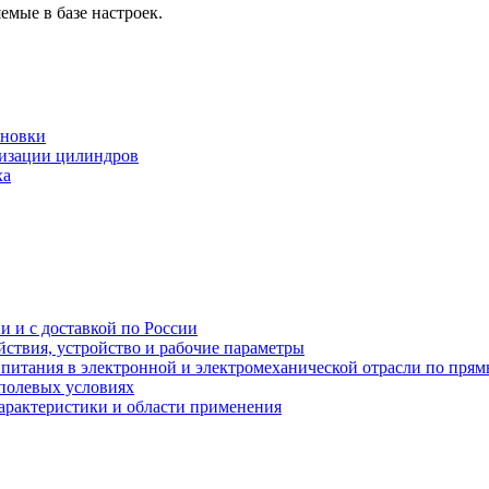
мые в базе настроек.
ановки
низации цилиндров
ха
и и с доставкой по России
ствия, устройство и рабочие параметры
 питания в электронной и электромеханической отрасли по пря
полевых условиях
характеристики и области применения