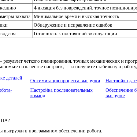
иксацию
Фиксация без повреждений, точное позиционир
аметры захвата
Минимальное время и высокая точность
тики
Обнаружение и исправление ошибок
зводства
Готовность к постоянной эксплуатации
 результат четкого планирования, точных механических и прог
ономьте на качестве настроек, — и получите стабильную работу,
ке деталей
Оптимизация процесса выгрузки
Настройка дат
обота-
Настройка последовательных
Обеспечение б
команд
выгрузке
 ТПА?
ы выгрузки в программном обеспечении робота.