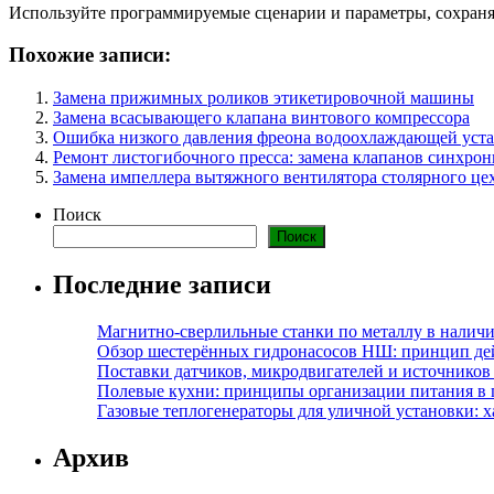
Используйте программируемые сценарии и параметры, сохраняе
Похожие записи:
Замена прижимных роликов этикетировочной машины
Замена всасывающего клапана винтового компрессора
Ошибка низкого давления фреона водоохлаждающей уст
Ремонт листогибочного пресса: замена клапанов синхро
Замена импеллера вытяжного вентилятора столярного це
Поиск
Поиск
Последние записи
Магнитно-сверлильные станки по металлу в наличи
Обзор шестерённых гидронасосов НШ: принцип дей
Поставки датчиков, микродвигателей и источников
Полевые кухни: принципы организации питания в 
Газовые теплогенераторы для уличной установки: 
Архив