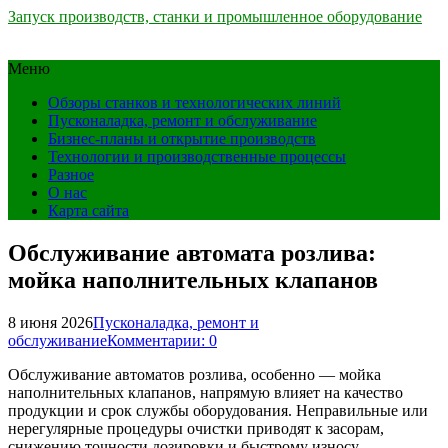
Запуск производств, станки и промышленное оборудование
Меню
Обзоры станков и технологических линий
Пусконаладка, ремонт и обслуживание
Бизнес-планы и открытие производств
Технологии и производственные процессы
Разное
О нас
Карта сайта
Обслуживание автомата розлива:
мойка наполнительных клапанов
8 июня 2026
Пусконаладка, ремонт и
обслуживание
Комментарии: 0
Обслуживание автоматов розлива, особенно — мойка
наполнительных клапанов, напрямую влияет на качество
продукции и срок службы оборудования. Неправильные или
нерегулярные процедуры очистки приводят к засорам,
снижению точности дозировки и быстрому износу