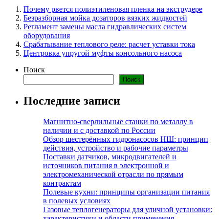
Почему рвется полиэтиленовая пленка на экструдере
Безразборная мойка дозаторов вязких жидкостей
Регламент замены масла гидравлических систем
оборудования
Срабатывание теплового реле: расчет уставки тока
Центровка упругой муфты консольного насоса
Поиск
Поиск
Последние записи
Магнитно-сверлильные станки по металлу в
наличии и с доставкой по России
Обзор шестерённых гидронасосов НШ: принцип
действия, устройство и рабочие параметры
Поставки датчиков, микродвигателей и
источников питания в электронной и
электромеханической отрасли по прямым
контрактам
Полевые кухни: принципы организации питания
в полевых условиях
Газовые теплогенераторы для уличной установки:
характеристики и области применения