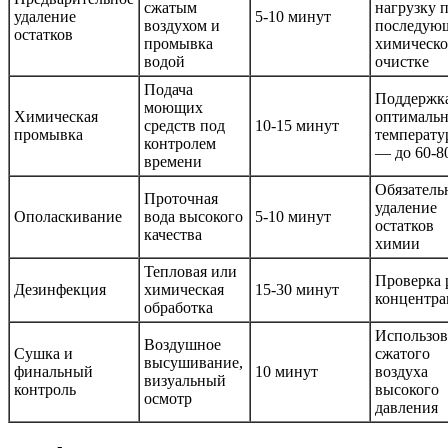
сжатым
нагрузку 
удаление
5-10 минут
воздухом и
последую
остатков
промывка
химическ
водой
очистке
Подача
Поддержк
моющих
Химическая
оптималь
средств под
10-15 минут
промывка
температу
контролем
— до 60-8
времени
Обязатель
Проточная
удаление
Ополаскивание
вода высокого
5-10 минут
остатков
качества
химии
Тепловая или
Проверка 
Дезинфекция
химическая
15-30 минут
концентр
обработка
Использов
Воздушное
Сушка и
сжатого
высушивание,
финальный
10 минут
воздуха
визуальный
контроль
высокого
осмотр
давления