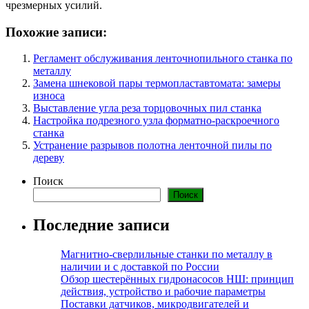
чрезмерных усилий.
Похожие записи:
Регламент обслуживания ленточнопильного станка по
металлу
Замена шнековой пары термопластавтомата: замеры
износа
Выставление угла реза торцовочных пил станка
Настройка подрезного узла форматно-раскроечного
станка
Устранение разрывов полотна ленточной пилы по
дереву
Поиск
Поиск
Последние записи
Магнитно-сверлильные станки по металлу в
наличии и с доставкой по России
Обзор шестерённых гидронасосов НШ: принцип
действия, устройство и рабочие параметры
Поставки датчиков, микродвигателей и