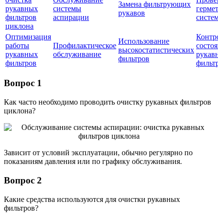
Замена фильтрующих
рукавных
системы
герме
рукавов
фильтров
аспирации
систе
циклона
Оптимизация
Контро
Использование
работы
Профилактическое
состо
высокостатистических
рукавных
обслуживание
рукав
фильтров
фильтров
фильт
Вопрос 1
Как часто необходимо проводить очистку рукавных фильтров
циклона?
Зависит от условий эксплуатации, обычно регулярно по
показаниям давления или по графику обслуживания.
Вопрос 2
Какие средства используются для очистки рукавных
фильтров?