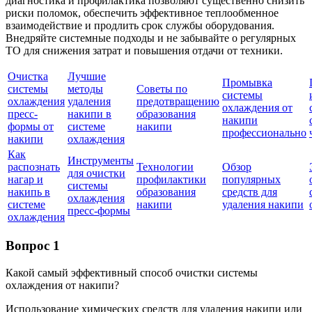
диагностика и профилактика позволяют существенно снизить
риски поломок, обеспечить эффективное теплообменное
взаимодействие и продлить срок службы оборудования.
Внедряйте системные подходы и не забывайте о регулярных
ТО для снижения затрат и повышения отдачи от техники.
Очистка
Лучшие
Промывка
системы
методы
Советы по
системы
охлаждения
удаления
предотвращению
охлаждения от
пресс-
накипи в
образования
накипи
формы от
системе
накипи
профессионально
накипи
охлаждения
Как
Инструменты
распознать
Технологии
Обзор
для очистки
нагар и
профилактики
популярных
системы
накипь в
образования
средств для
охлаждения
системе
накипи
удаления накипи
пресс-формы
охлаждения
Вопрос 1
Какой самый эффективный способ очистки системы
охлаждения от накипи?
Использование химических средств для удаления накипи или