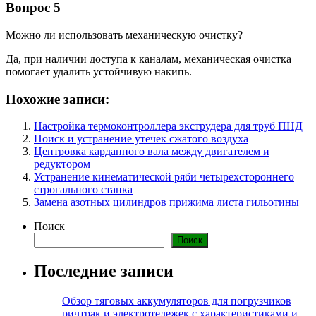
Вопрос 5
Можно ли использовать механическую очистку?
Да, при наличии доступа к каналам, механическая очистка
помогает удалить устойчивую накипь.
Похожие записи:
Настройка термоконтроллера экструдера для труб ПНД
Поиск и устранение утечек сжатого воздуха
Центровка карданного вала между двигателем и
редуктором
Устранение кинематической ряби четырехстороннего
строгального станка
Замена азотных цилиндров прижима листа гильотины
Поиск
Поиск
Последние записи
Обзор тяговых аккумуляторов для погрузчиков
ричтрак и электротележек с характеристиками и