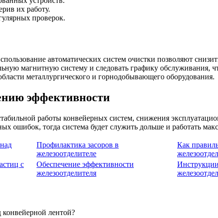
ванных устройств.
рив их работу.
егулярных проверок.
использование автоматических систем очистки позволяют снизить
ьную магнитную систему и следовать графику обслуживания, чт
 области металлургического и горнодобывающего оборудования.
ению эффективности
 стабильной работы конвейерных систем, снижения эксплуатаци
ных ошибок, тогда система будет служить дольше и работать ма
 над
Профилактика засоров в
Как правил
железоотделителе
железоотде
астиц с
Обеспечение эффективности
Инструкции
железоотделителя
железоотде
д конвейерной лентой?