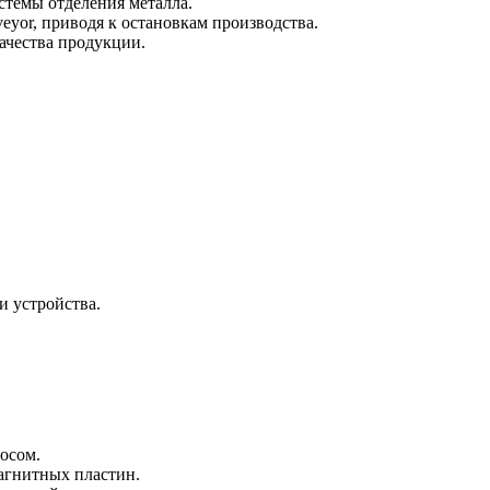
стемы отделения металла.
eyor, приводя к остановкам производства.
ачества продукции.
 устройства.
осом.
агнитных пластин.