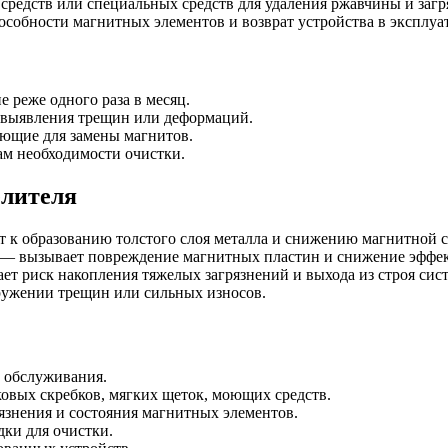
редств или специальных средств для удаления ржавчины и загр
особности магнитных элементов и возврат устройства в эксплуа
 реже одного раза в месяц.
 выявления трещин или деформаций.
ующие для замены магнитов.
ам необходимости очистки.
елителя
 к образованию толстого слоя металла и снижению магнитной 
 — вызывает повреждение магнитных пластин и снижение эффе
т риск накопления тяжелых загрязнений и выхода из строя сис
ружении трещин или сильных износов.
а обслуживания.
овых скребков, мягких щеток, моющих средств.
язнения и состояния магнитных элементов.
ки для очистки.