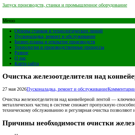
Запуск производств, станки и промышленное оборудование
Меню
Обзоры станков и технологических линий
Пусконаладка, ремонт и обслуживание
Бизнес-планы и открытие производств
Технологии и производственные процессы
Разное
О нас
Карта сайта
Очистка железоотделителя над конвейе
27 мая 2026
Пусконаладка, ремонт и обслуживание
Комментарии
Очистка железоотделителя над конвейерной лентой — ключево
металлических частиц в системе снижает пропускную способнос
техническому обслуживанию и регулярная очистка позволяют из
Причины необходимости очистки желез