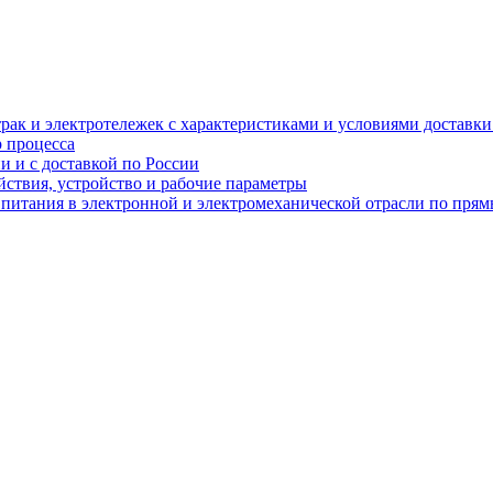
рак и электротележек с характеристиками и условиями доставки 
р процесса
и и с доставкой по России
ствия, устройство и рабочие параметры
 питания в электронной и электромеханической отрасли по пря