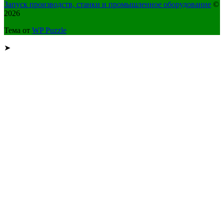
Запуск производств, станки и промышленное оборудование
©
2026
Тема от
WP Puzzle
➤