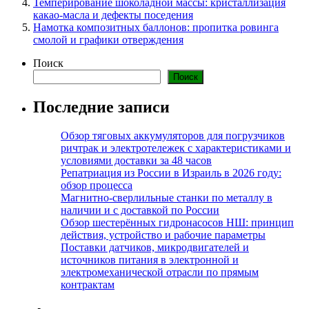
Темперирование шоколадной массы: кристаллизация
какао-масла и дефекты поседения
Намотка композитных баллонов: пропитка ровинга
смолой и графики отверждения
Поиск
Поиск
Последние записи
Обзор тяговых аккумуляторов для погрузчиков
ричтрак и электротележек с характеристиками и
условиями доставки за 48 часов
Репатриация из России в Израиль в 2026 году:
обзор процесса
Магнитно-сверлильные станки по металлу в
наличии и с доставкой по России
Обзор шестерённых гидронасосов НШ: принцип
действия, устройство и рабочие параметры
Поставки датчиков, микродвигателей и
источников питания в электронной и
электромеханической отрасли по прямым
контрактам