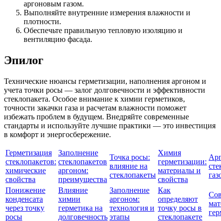
аргоновым газом.
Выполняйте внутренние измерения влажности и
плотности.
Обеспечьте правильную тепловую изоляцию и
вентиляцию фасада.
Эпилог
Технические нюансы герметизации, наполнения аргоном и
учета точки росы — залог долговечности и эффективности
стеклопакета. Особое внимание к химии герметиков,
точности закачки газа и расчетам влажности поможет
избежать проблем в будущем. Внедряйте современные
стандарты и используйте лучшие практики — это инвестиция
в комфорт и энергосбережение.
Герметизация
Заполнение
Химия
Точка росы:
Арг
стеклопакетов:
стеклопакетов
герметизации:
влияние на
сте
химические
аргоном:
материалы и
стеклопакеты
газ
свойства
преимущества
свойства
Понижение
Влияние
Заполнение
Как
Со
конденсата
химии
аргоном:
определяют
мат
через точку
герметика на
технология и
точку росы в
гер
росы
долговечность
этапы
стеклопакете