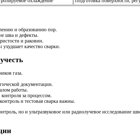
тролируемое охлаждение
Подготовка поверхности, рег
лению и образованию пор.
е шва и дефекты.
ристости и раковин.
:
ухудшает качество сварки.
 учесть
иков газа.
гической документации.
чалом работы.
 контроля за процессом.
онтроль и тестовая сварка важны.
нтроль, но и ультразвуковое или радиолучевое исследование шв
ции