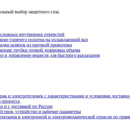
ильный выбор защитного газа.
 сложных внутренних отверстий
ание горячего полотна на охлаждающий вал
садки шляпок из прочной проволоки
онам: трубки точной дозировки объема
ол и добавление веществ для быстрого высыхания
рак и электротележек с характеристиками и условиями доставки 
р процесса
и и с доставкой по России
ствия, устройство и рабочие параметры
 питания в электронной и электромеханической отрасли по пря