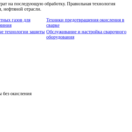
трат на последующую обработку. Правильная технология
, нефтяной отрасли.
тных газов для
Техники предотвращения окисления в
миния
сварке
е технологии защиты
Обслуживание и настройка сварочного
оборудования