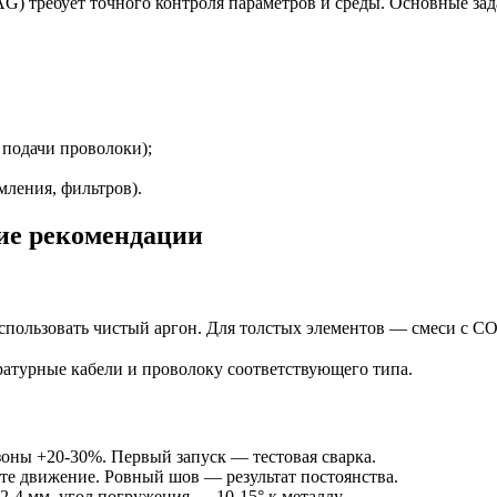
G) требует точного контроля параметров и среды. Основные зад
 подачи проволоки);
мления, фильтров).
ие рекомендации
спользовать чистый аргон. Для толстых элементов — смеси с C
атурные кабели и проволоку соответствующего типа.
оны +20-30%. Первый запуск — тестовая сварка.
те движение. Ровный шов — результат постоянства.
-4 мм, угол погружения — 10-15° к металлу.