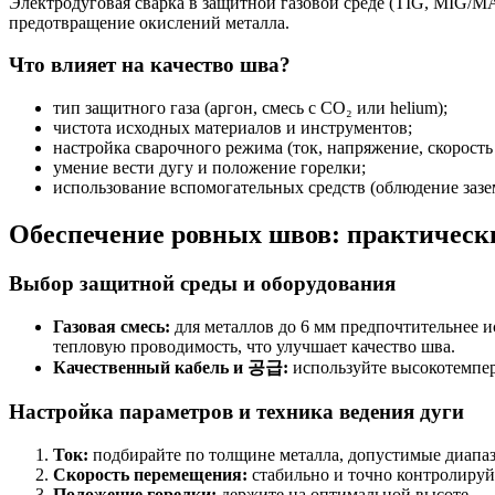
Электродуговая сварка в защитной газовой среде (TIG, MIG/MA
предотвращение окислений металла.
Что влияет на качество шва?
тип защитного газа (аргон, смесь с CO₂ или helium);
чистота исходных материалов и инструментов;
настройка сварочного режима (ток, напряжение, скорость
умение вести дугу и положение горелки;
использование вспомогательных средств (облюдение зазе
Обеспечение ровных швов: практическ
Выбор защитной среды и оборудования
Газовая смесь:
для металлов до 6 мм предпочтительнее и
тепловую проводимость, что улучшает качество шва.
Качественный кабель и 공급:
используйте высокотемпер
Настройка параметров и техника ведения дуги
Ток:
подбирайте по толщине металла, допустимые диапаз
Скорость перемещения:
стабильно и точно контролируй
Положение горелки:
держите на оптимальной высоте — 2