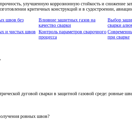
прочность, улучшенную коррозионную стойкость и снижение за
зготовлении критичных конструкций и в судостроении, авиации
ых швов без
Влияние защитных газов на
Выбор защи
качество сварки
сварки алю
ых и чистых швов
Контроль параметров сварочного
Современны
процесса
при сварке
?
получения ровных швов?