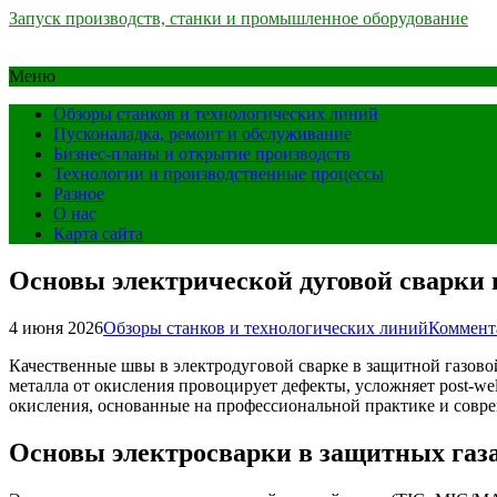
Запуск производств, станки и промышленное оборудование
Меню
Обзоры станков и технологических линий
Пусконаладка, ремонт и обслуживание
Бизнес-планы и открытие производств
Технологии и производственные процессы
Разное
О нас
Карта сайта
Основы электрической дуговой сварки 
4 июня 2026
Обзоры станков и технологических линий
Коммент
Качественные швы в электродуговой сварке в защитной газовой
металла от окисления провоцирует дефекты, усложняет post-w
окисления, основанные на профессиональной практике и совр
Основы электросварки в защитных газ