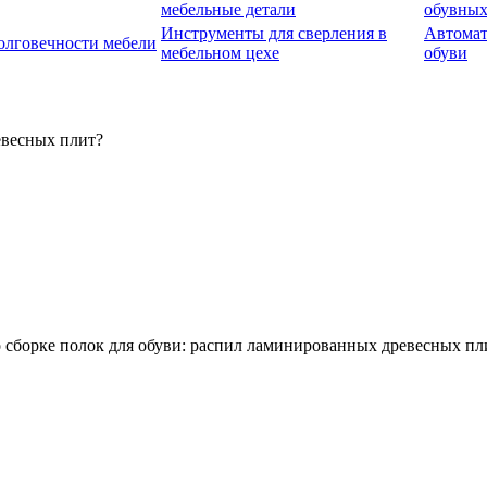
мебельные детали
обувных
Инструменты для сверления в
Автомат
олговечности мебели
мебельном цехе
обуви
евесных плит?