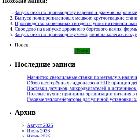
Похожие записи:
Запуск цеха по производству варенья и джемов: варочные
Выпуск полипропиленовых мешков: круглоткацкие станк
Производство кровельных гвоздей с уплотнительной шай
Свое дело на выпуске дорожного бортового камня: форм
Запуск цеха по производству чемоданов на колесах: вак
Поиск
Поиск
Последние записи
Магнитно-сверлильные станки по металлу в наличи
Обзор шестерённых гидронасосов НШ: принцип дей
Поставки датчиков, микродвигателей и источников
Полевые кухни: принципы организации питания в 
Газовые теплогенераторы для уличной установки: 
Архив
Август 2026
Июль 2026
Июнь 2026