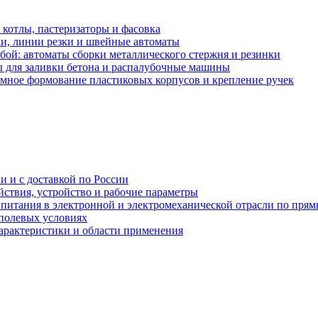
 котлы, пастеризаторы и фасовка
и, линии резки и швейные автоматы
бой: автоматы сборки металлического стержня и резинки
ы для заливки бетона и распалубочные машины
уумное формование пластиковых корпусов и крепление ручек
и и с доставкой по России
ствия, устройство и рабочие параметры
 питания в электронной и электромеханической отрасли по пря
полевых условиях
характеристики и области применения