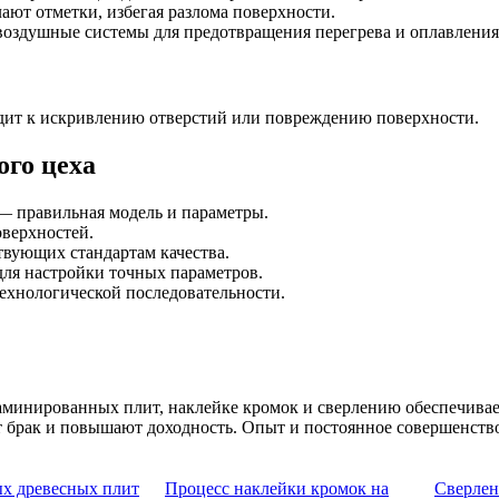
ют отметки, избегая разлома поверхности.
воздушные системы для предотвращения перегрева и оплавления
дит к искривлению отверстий или повреждению поверхности.
ого цеха
— правильная модель и параметры.
оверхностей.
твующих стандартам качества.
для настройки точных параметров.
ехнологической последовательности.
минированных плит, наклейке кромок и сверлению обеспечивает
т брак и повышают доходность. Опыт и постоянное совершенст
х древесных плит
Процесс наклейки кромок на
Сверлен