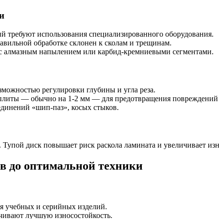
и
й требуют использования специализированного оборудования.
авильной обработке склонен к сколам и трещинам.
 с алмазным напылением или карбид-кремниевыми сегментами.
зможностью регулировки глубины и угла реза.
литы — обычно на 1-2 мм — для предотвращения повреждений 
единений «шип-паз», косых стыков.
. Тупой диск повышает риск раскола ламината и увеличивает из
в до оптимальной техники
я учебных и серийных изделий.
чивают лучшую износостойкость.