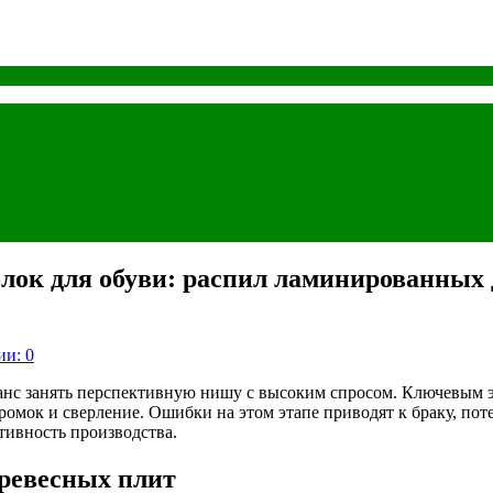
олок для обуви: распил ламинированных 
и: 0
анс занять перспективную нишу с высоким спросом. Ключевым э
ромок и сверление. Ошибки на этом этапе приводят к браку, по
тивность производства.
ревесных плит