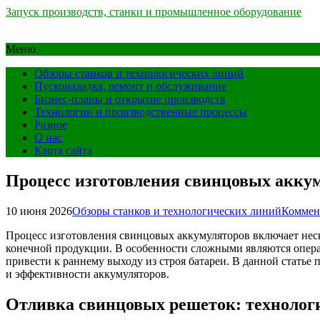
Запуск производств, станки и промышленное оборудование
Меню
Обзоры станков и технологических линий
Пусконаладка, ремонт и обслуживание
Бизнес-планы и открытие производств
Технологии и производственные процессы
Разное
О нас
Карта сайта
Процесс изготовления свинцовых аккум
10 июня 2026
Обзоры станков и технологических линий
Коммен
Процесс изготовления свинцовых аккумуляторов включает неск
конечной продукции. В особенности сложными являются опера
привести к раннему выходу из строя батареи. В данной стать
и эффективности аккумуляторов.
Отливка свинцовых решеток: технолог