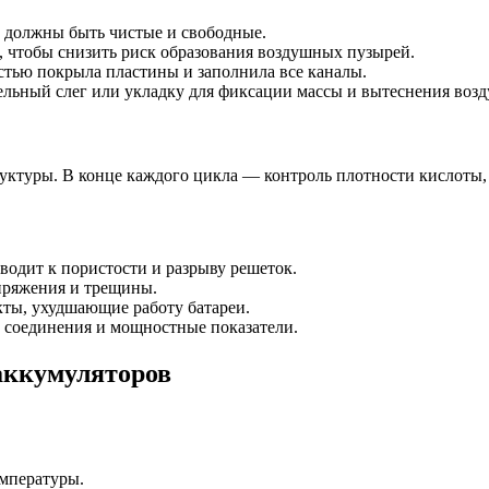
лы должны быть чистые и свободные.
и, чтобы снизить риск образования воздушных пузырей.
остью покрыла пластины и заполнила все каналы.
ельный слег или укладку для фиксации массы и вытеснения возд
уктуры. В конце каждого цикла — контроль плотности кислоты, 
иводит к пористости и разрыву решеток.
пряжения и трещины.
кты, ухудшающие работу батареи.
е соединения и мощностные показатели.
аккумуляторов
емпературы.