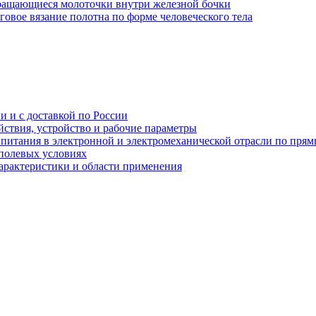
вращающиеся молоточки внутри железной бочки
говое вязание полотна по форме человеческого тела
и и с доставкой по России
ствия, устройство и рабочие параметры
 питания в электронной и электромеханической отрасли по пря
полевых условиях
характеристики и области применения