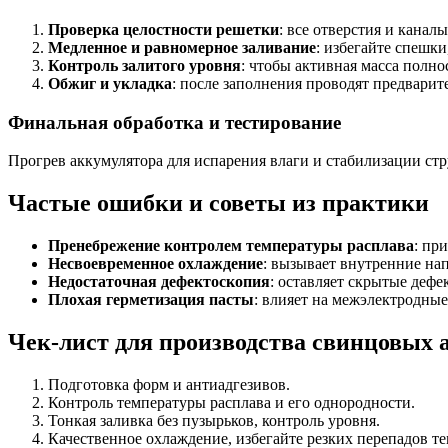
Проверка целостности решетки
: все отверстия и кана
Медленное и равномерное заливание
: избегайте спешк
Контроль залитого уровня
: чтобы активная масса полн
Обжиг и укладка
: после заполнения проводят предварит
Финальная обработка и тестирование
Прогрев аккумулятора для испарения влаги и стабилизации стр
Частые ошибки и советы из практики
Пренебрежение контролем температуры расплава
: пр
Несвоевременное охлаждение
: вызывает внутренние на
Недостаточная дефектоскопия
: оставляет скрытые дефе
Плохая герметизация пасты
: влияет на межэлектродны
Чек-лист для производства свинцовых 
Подготовка форм и антиадгезивов.
Контроль температуры расплава и его однородности.
Тонкая заливка без пузырьков, контроль уровня.
Качественное охлаждение, избегайте резких перепадов т