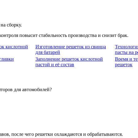
на сборку.
онтроля повысит стабильность производства и снизит брак.
ок кислотной
Изготовление решеток из свинца
Технологи
для батарей
пасты на 
тливки
Заполнение решеток кислотной
Время и т
пастой и её состав
решеток
яторов для автомобилей?
авов, после чего решетки охлаждаются и обрабатываются.