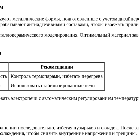
рм
ьзуют металлические формы, подготовленные с учетом дизайнер
брабатывают антиадгезивными составами, чтобы избежать прили
таллокерамического моделирования. Оптимальный материал завис
ы
Рекомендации
сть
Контроль термопарами, избегать перегрева
а
Использовать стабилизированные печи
овать электропечи с автоматическим регулированием температур
полнении последовательно, избегая пузырьков и складок. Посл
 охлаждения, чтобы снизить внутренние напряжения и трещины.