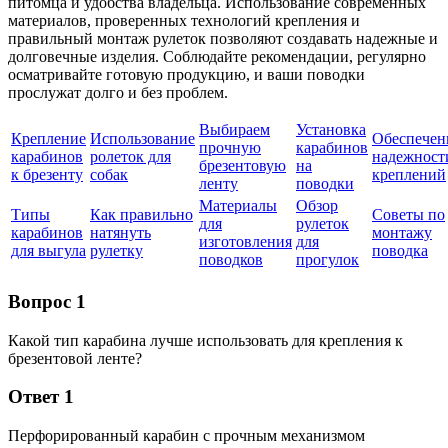
питомца и удобства владельца. Использование современных
материалов, проверенных технологий крепления и
правильный монтаж рулеток позволяют создавать надежные и
долговечные изделия. Соблюдайте рекомендации, регулярно
осматривайте готовую продукцию, и ваши поводки
прослужат долго и без проблем.
Выбираем
Установка
Крепление
Использование
Обеспечен
прочную
карабинов
карабинов
ролеток для
надежност
брезентовую
на
к брезенту
собак
креплений
ленту
поводки
Материалы
Обзор
Типы
Как правильно
Советы по
для
рулеток
карабинов
натянуть
монтажу
изготовления
для
для выгула
рулетку
поводка
поводков
прогулок
Вопрос 1
Какой тип карабина лучше использовать для крепления к
брезентовой ленте?
Ответ 1
Перфорированный карабин с прочным механизмом