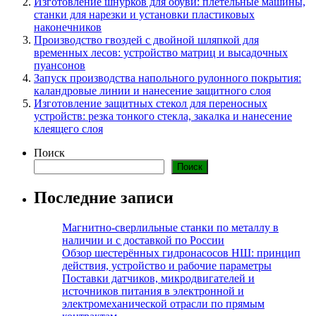
Изготовление шнурков для обуви: плетельные машины,
станки для нарезки и установки пластиковых
наконечников
Производство гвоздей с двойной шляпкой для
временных лесов: устройство матриц и высадочных
пуансонов
Запуск производства напольного рулонного покрытия:
каландровые линии и нанесение защитного слоя
Изготовление защитных стекол для переносных
устройств: резка тонкого стекла, закалка и нанесение
клеящего слоя
Поиск
Поиск
Последние записи
Магнитно-сверлильные станки по металлу в
наличии и с доставкой по России
Обзор шестерённых гидронасосов НШ: принцип
действия, устройство и рабочие параметры
Поставки датчиков, микродвигателей и
источников питания в электронной и
электромеханической отрасли по прямым