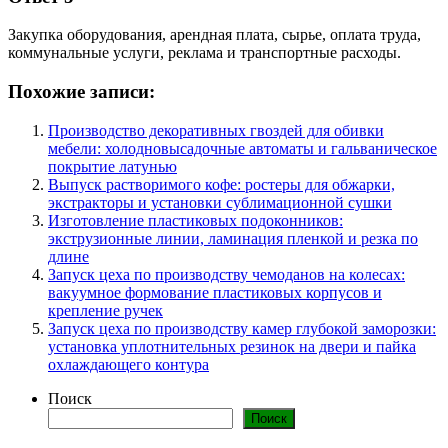
Закупка оборудования, арендная плата, сырье, оплата труда,
коммунальные услуги, реклама и транспортные расходы.
Похожие записи:
Производство декоративных гвоздей для обивки
мебели: холодновысадочные автоматы и гальваническое
покрытие латунью
Выпуск растворимого кофе: ростеры для обжарки,
экстракторы и установки сублимационной сушки
Изготовление пластиковых подоконников:
экструзионные линии, ламинация пленкой и резка по
длине
Запуск цеха по производству чемоданов на колесах:
вакуумное формование пластиковых корпусов и
крепление ручек
Запуск цеха по производству камер глубокой заморозки:
установка уплотнительных резинок на двери и пайка
охлаждающего контура
Поиск
Поиск