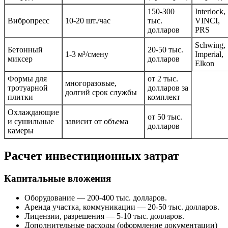
150-300
Interlock,
Вибропресс
10-20 шт./час
тыс.
VINCI,
долларов
PRS
Schwing,
Бетонный
20-50 тыс.
1-3 м³/смену
Imperial,
миксер
долларов
Elkon
Формы для
от 2 тыс.
многоразовые,
тротуарной
долларов за
долгий срок службы
плитки
комплект
Охлаждающие
от 50 тыс.
и сушильные
зависит от объема
долларов
камеры
Расчет инвестиционных затрат
Капитальные вложения
Оборудование — 200-400 тыс. долларов.
Аренда участка, коммуникации — 20-50 тыс. долларов.
Лицензии, разрешения — 5-10 тыс. долларов.
Дополнительные расходы (оформление документации)