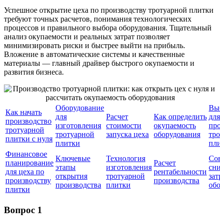
Успешное открытие цеха по производству тротуарной плитки
требуют точных расчетов, понимания технологических
процессов и правильного выбора оборудования. Тщательный
анализ окупаемости и реальных затрат позволяет
минимизировать риски и быстрее выйти на прибыль.
Вложение в автоматические системы и качественные
материалы — главный драйвер быстрого окупаемости и
развития бизнеса.
Оборудование
Вы
Как начать
для
Расчет
Как определить
для
производство
изготовления
стоимости
окупаемость
пр
тротуарной
тротуарной
запуска цеха
оборудования
тр
плитки с нуля
плитки
пл
Финансовое
Ключевые
Технология
Со
планирование
Расчет
этапы
изготовления
сн
для цеха по
рентабельности
открытия
тротуарной
зат
производству
производства
производства
плитки
об
плитки
Вопрос 1