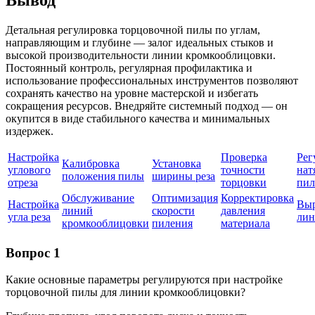
Вывод
Детальная регулировка торцовочной пилы по углам,
направляющим и глубине — залог идеальных стыков и
высокой производительности линии кромкооблицовки.
Постоянный контроль, регулярная профилактика и
использование профессиональных инструментов позволяют
сохранять качество на уровне мастерской и избегать
сокращения ресурсов. Внедряйте системный подход — он
окупится в виде стабильного качества и минимальных
издержек.
Настройка
Проверка
Рег
Калибровка
Установка
углового
точности
нат
положения пилы
ширины реза
отреза
торцовки
пи
Обслуживание
Оптимизация
Корректировка
Настройка
Выр
линий
скорости
давления
угла реза
лин
кромкооблицовки
пиления
материала
Вопрос 1
Какие основные параметры регулируются при настройке
торцовочной пилы для линии кромкооблицовки?