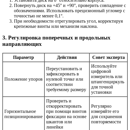
Установить диск на 0° относительно корпуса.
Повернуть диск на +45° и +90°, проверить совпадение с
обозначениями. Использовать прецизионный угломер с
точностью не менее 0,1°.
При необходимости отрегулировать угол, корректируя
крепежные винты или механизм наклона.
3. Регулировка поперечных и продольных
направляющих
Параметр
Действия
Совет эксперта
Используйте
Переустановить и
цифровой
зафиксировать в
измеритель или
Положение упоров
нулевой точке или
штангенциркуль
соответствии
для точной
требуемому размеру
установки
Проверить и
откорректировать
Регулярно
Горизонтальное
при помощи винтов
измеряйте его
позиционирование
фиксации на основе
для сохранения
шкантов или
повторяемости
линейки