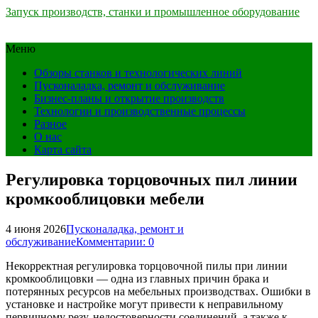
Запуск производств, станки и промышленное оборудование
Меню
Обзоры станков и технологических линий
Пусконаладка, ремонт и обслуживание
Бизнес-планы и открытие производств
Технологии и производственные процессы
Разное
О нас
Карта сайта
Регулировка торцовочных пил линии
кромкооблицовки мебели
4 июня 2026
Пусконаладка, ремонт и
обслуживание
Комментарии: 0
Некорректная регулировка торцовочной пилы при линии
кромкооблицовки — одна из главных причин брака и
потерянных ресурсов на мебельных производствах. Ошибки в
установке и настройке могут привести к неправильному
первичному резу, недостоверности соединений, а также к