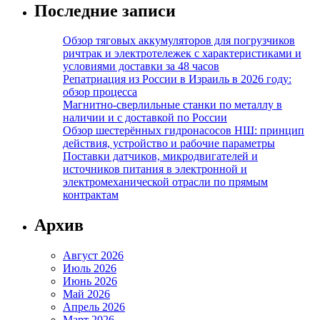
Последние записи
Обзор тяговых аккумуляторов для погрузчиков
ричтрак и электротележек с характеристиками и
условиями доставки за 48 часов
Репатриация из России в Израиль в 2026 году:
обзор процесса
Магнитно-сверлильные станки по металлу в
наличии и с доставкой по России
Обзор шестерённых гидронасосов НШ: принцип
действия, устройство и рабочие параметры
Поставки датчиков, микродвигателей и
источников питания в электронной и
электромеханической отрасли по прямым
контрактам
Архив
Август 2026
Июль 2026
Июнь 2026
Май 2026
Апрель 2026
Март 2026