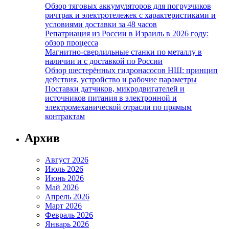
Обзор тяговых аккумуляторов для погрузчиков
ричтрак и электротележек с характеристиками и
условиями доставки за 48 часов
Репатриация из России в Израиль в 2026 году:
обзор процесса
Магнитно-сверлильные станки по металлу в
наличии и с доставкой по России
Обзор шестерённых гидронасосов НШ: принцип
действия, устройство и рабочие параметры
Поставки датчиков, микродвигателей и
источников питания в электронной и
электромеханической отрасли по прямым
контрактам
Архив
Август 2026
Июль 2026
Июнь 2026
Май 2026
Апрель 2026
Март 2026
Февраль 2026
Январь 2026