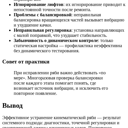
Игнорирование люфтов
: их игнорирование приводит к
непостоянной точности после ремонта.
Проблемы с балансировкой
: неправильная
балансировка вращающихся частей вызывает вибрацию
и ухудшение качки.
Неправильная регулировка
: установка направляющих
с малой поправкой, что ухудшает стабильность.
Забывчивость о динамическом контроле
: только
статическая настройка — профилактика неэффективна
без динамического тестирования.
Совет от практики
При исправлении ряби важно действовать «по
мере». Многоразовая проверка балансировки
после каждого этапа помогает понять, где
возникает источник вибрации, и исключить его
повторное появление.
Вывод
Эффективное устранение кинематической ряби — результат
системного подхода: диагностики, точечной регулировки и
своевременной замены изношенных узлов. Постоянное