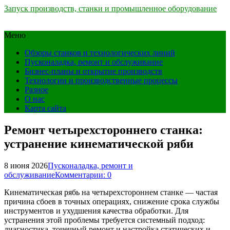
Запуск производств, станки и промышленное оборудование
Меню
Обзоры станков и технологических линий
Пусконаладка, ремонт и обслуживание
Бизнес-планы и открытие производств
Технологии и производственные процессы
Разное
О нас
Карта сайта
Ремонт четырехстороннего станка:
устранение кинематической ряби
8 июня 2026
Пусконаладка, ремонт и
обслуживание
Комментарии: 0
Кинематическая рябь на четырехстороннем станке — частая
причина сбоев в точных операциях, снижение срока службы
инструментов и ухудшения качества обработки. Для
устранения этой проблемы требуется системный подход:
диагностика, точечный ремонт и настройка статических и