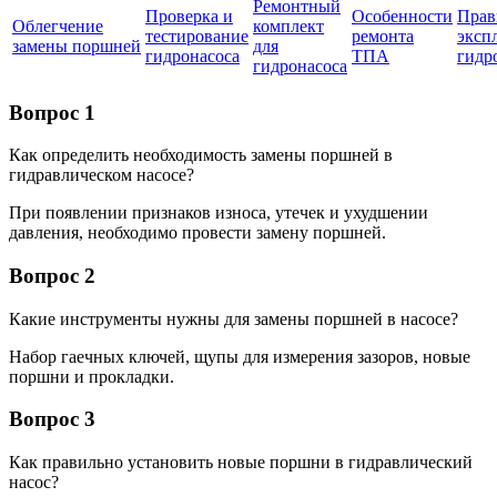
Ремонтный
Проверка и
Особенности
Прав
Облегчение
комплект
тестирование
ремонта
эксп
замены поршней
для
гидронасоса
ТПА
гидр
гидронасоса
Вопрос 1
Как определить необходимость замены поршней в
гидравлическом насосе?
При появлении признаков износа, утечек и ухудшении
давления, необходимо провести замену поршней.
Вопрос 2
Какие инструменты нужны для замены поршней в насосе?
Набор гаечных ключей, щупы для измерения зазоров, новые
поршни и прокладки.
Вопрос 3
Как правильно установить новые поршни в гидравлический
насос?