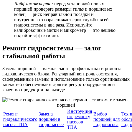
Лайфхак эксперта:
перед установкой новых
поршней проверьте размеры гильз и поршневых
колец — риск неправильной посадки и
внутреннего зазора снижает срок службы всей
гидросистемы в два раза. Используйте
калибровочные метки и микрометр — это дешево
и крайне эффективно.
Ремонт гидросистемы — залог
стабильной работы
Замена поршней — важная часть профилактики и ремонта
гидравлического блока. Регулярный контроль состояния,
своевременные замены и использование только оригинальных
запчастей обеспечивают долгий ресурс оборудования и
качество продукции на выходе.
Инструкция
Ремонт
Замена
Выбор
Техн
по ремонту
гидравлического
поршней в
поршней для
обсл
насосов
насоса ТПА
гидронасосе
гидронасоса
гидр
ТПА