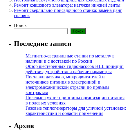
Ремонт ковшового элеватора: натяжка нижней ленты
Ремонт сверлильно-присадочного станка: замена цанг
головок
Поиск
Поиск
Последние записи
Магнитно-сверлильные станки по металлу в
наличии и с доставкой по России
Обзор шестерённых гидронасосов НШ: принцип
действия, устройство и рабочие параметры
Поставки датчиков, микродвигателей и
источников питания в электронной и
электромеханической отрасли по прямым
контрактам
Полевые кухни: принципы организации питания
в полевых условиях
Газовые теплогенераторы для уличной установки:
характеристики и области применения
Архив