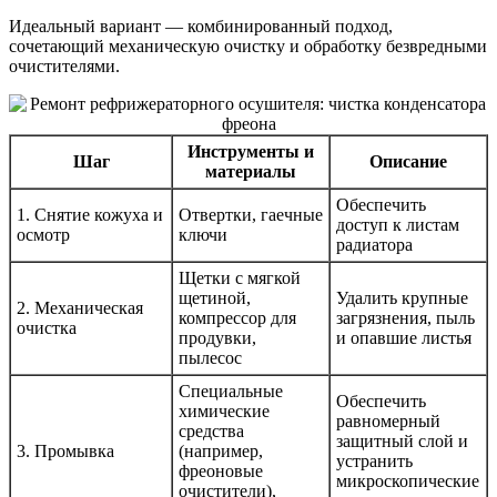
Идеальный вариант — комбинированный подход,
сочетающий механическую очистку и обработку безвредными
очистителями.
Инструменты и
Шаг
Описание
материалы
Обеспечить
1. Снятие кожуха и
Отвертки, гаечные
доступ к листам
осмотр
ключи
радиатора
Щетки с мягкой
щетиной,
Удалить крупные
2. Механическая
компрессор для
загрязнения, пыль
очистка
продувки,
и опавшие листья
пылесос
Специальные
Обеспечить
химические
равномерный
средства
защитный слой и
3. Промывка
(например,
устранить
фреоновые
микроскопические
очистители),