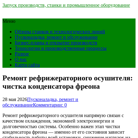
Запуск производств, станки и промышленное оборудование
Меню
Обзоры станков и технологических линий
Пусконаладка, ремонт и обслуживание
Бизнес-планы и открытие производств
Технологии и производственные процессы
Разное
О нас
Карта сайта
Ремонт рефрижераторного осушителя:
чистка конденсатора фреона
28 мая 2026
Пусконаладка, ремонт и
обслуживание
Комментарии: 0
Ремонт рефрижераторного осушителя напрямую связан с
качеством охлаждения, экономией электроэнергии и
долговечностью системы. Особенно важен этап чистки
конденсатора фреона — именно от его состояния зависит
стабильность работы всей установки, снижение нагрузок на