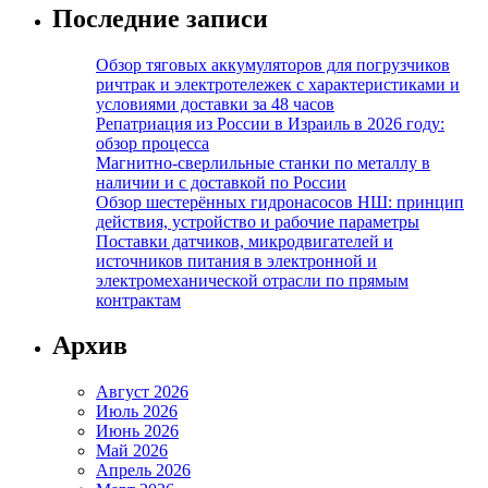
Последние записи
Обзор тяговых аккумуляторов для погрузчиков
ричтрак и электротележек с характеристиками и
условиями доставки за 48 часов
Репатриация из России в Израиль в 2026 году:
обзор процесса
Магнитно-сверлильные станки по металлу в
наличии и с доставкой по России
Обзор шестерённых гидронасосов НШ: принцип
действия, устройство и рабочие параметры
Поставки датчиков, микродвигателей и
источников питания в электронной и
электромеханической отрасли по прямым
контрактам
Архив
Август 2026
Июль 2026
Июнь 2026
Май 2026
Апрель 2026