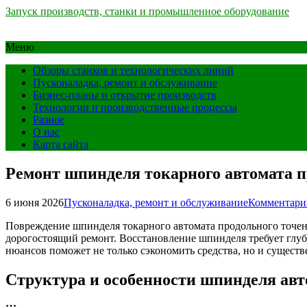
Запуск производств, станки и промышленное оборудование
Меню
Обзоры станков и технологических линий
Пусконаладка, ремонт и обслуживание
Бизнес-планы и открытие производств
Технологии и производственные процессы
Разное
О нас
Карта сайта
Ремонт шпинделя токарного автомата п
6 июня 2026
Пусконаладка, ремонт и обслуживание
Комментари
Повреждение шпинделя токарного автомата продольного точен
дорогостоящий ремонт. Восстановление шпинделя требует глу
нюансов поможет не только сэкономить средства, но и существ
Структура и особенности шпинделя авт