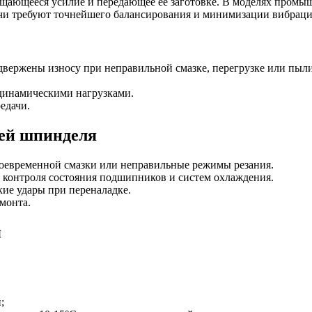
ающееся усилие и передающее её заготовке. В моделях промышл
ачи требуют точнейшего балансирования и минимизации вибраци
двержены износу при неправильной смазке, перегрузке или пыл
динамическими нагрузками.
едачи.
ей шпинделя
воевременной смазки или неправильные режимы резания.
 контроля состояния подшипников и систем охлаждения.
кие удары при переналадке.
монта.
я
;