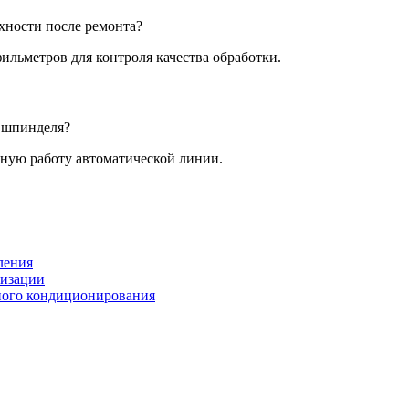
хности после ремонта?
льметров для контроля качества обработки.
 шпинделя?
ную работу автоматической линии.
ления
низации
ного кондиционирования