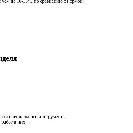
чем на 10-15°C по сравнению с нормой;
нделя
.
или специального инструмента;
работ в них;