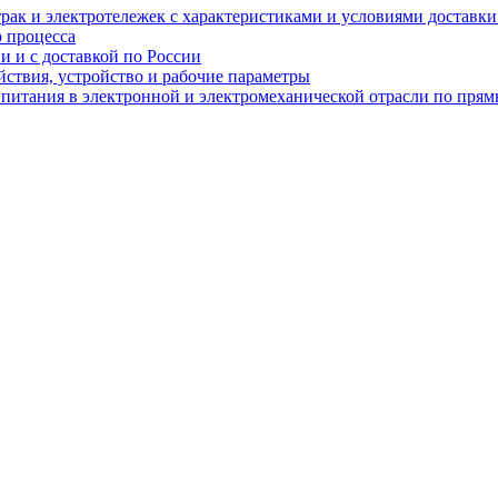
рак и электротележек с характеристиками и условиями доставки 
р процесса
и и с доставкой по России
ствия, устройство и рабочие параметры
 питания в электронной и электромеханической отрасли по пря