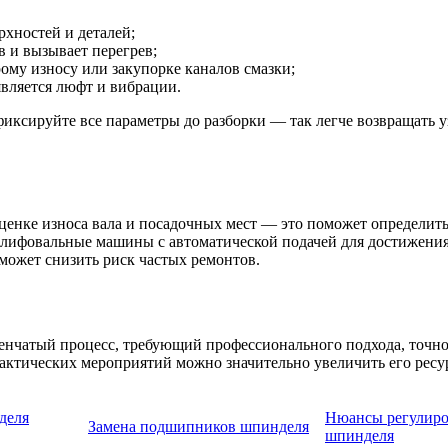
хностей и деталей;
в и вызывает перегрев;
рому износу или закупорке каналов смазки;
является люфт и вибрации.
иксируйте все параметры до разборки — так легче возвращать у
енке износа вала и посадочных мест — это поможет определить
шлифовальные машины с автоматической подачей для достижени
ожет снизить риск частых ремонтов.
чатый процесс, требующий профессионального подхода, точнос
актических мероприятий можно значительно увеличить его ресу
деля
Нюансы регулир
Замена подшипников шпинделя
шпинделя