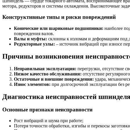
Шпиндель — сердце токарного автомата, воспринимающее вращ
мотора, редукторов и системы охлаждения. Высокоточные зад
Конструктивные типы и риски повреждений
Конические или шариковые подшипники:
наиболее по
повреждения валов.
Валы и муфты:
склонны к изломам и деформациям под 
Редукторные узлы:
– источник вибраций при износе пер
Причины возникновения неисправност
Неправильная эксплуатация:
перегрузки, отсутствие с
Низкое качество обслуживания:
отсутствие регулярного
Остаточные и внешние повреждения:
удара, механичес
Износ элементов:
при долгосрочной эксплуатации без ре
Диагностика неисправностей шпиндел
Основные признаки неисправности
Рост вибраций и шума при работе;
Потеря точности обработки, изгибы и перекосы заготовки