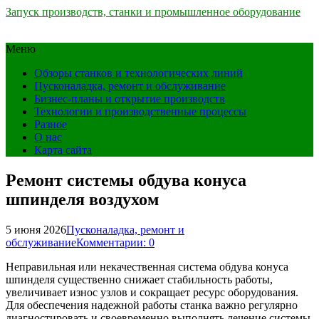
Запуск производств, станки и промышленное оборудование
Меню
Обзоры станков и технологических линий
Пусконаладка, ремонт и обслуживание
Бизнес-планы и открытие производств
Технологии и производственные процессы
Разное
О нас
Карта сайта
Ремонт системы обдува конуса
шпинделя воздухом
5 июня 2026
Пусконаладка, ремонт и
обслуживание
Комментарии: 0
Неправильная или некачественная система обдува конуса
шпинделя существенно снижает стабильность работы,
увеличивает износ узлов и сокращает ресурс оборудования.
Для обеспечения надежной работы станка важно регулярно
диагностировать и своевременно выполнять лечение системы