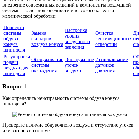
внедрение современных решений в компоненты воздушной
системы – залог долговечности и высокого качества
механической обработки.
Проверка
Настройка
системы
Замена
Очистка
Ди
уровня
обдува
фильтров
вентиляционных
не
воздушного
конуса
воздуха конуса
отверстий
си
давления
шпинделя
Регулировка
Об
Обслуживание
Обнаружение
Использование
подачи
пр
системы
утечек
датчиков
воздуха для
об
охлаждения
воздуха
давления
шпинделя
си
Вопрос 1
Как определить неисправность системы обдува конуса
шпинделя?
Проверьте наличие обдувочного воздуха и отсутствие утечек
или засоров в системе.