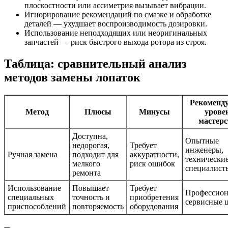
плоскостности или ассиметрия вызывает вибрации.
Игнорирование рекомендаций по смазке и обработке
деталей — ухудшает воспроизводимость дозировки.
Использование неподходящих или неоригинальных
запчастей — риск быстрого выхода ротора из строя.
Таблица: сравнительный анализ
методов замены лопаток
Рекоменд
Метод
Плюсы
Минусы
урове
мастерс
Доступна,
Опытные
недорогая,
Требует
инженеры,
Ручная замена
подходит для
аккуратности,
технически
мелкого
риск ошибок
специалист
ремонта
Использование
Повышает
Требует
Профессион
специальных
точность и
приобретения
сервисные 
приспособлений
повторяемость
оборудования