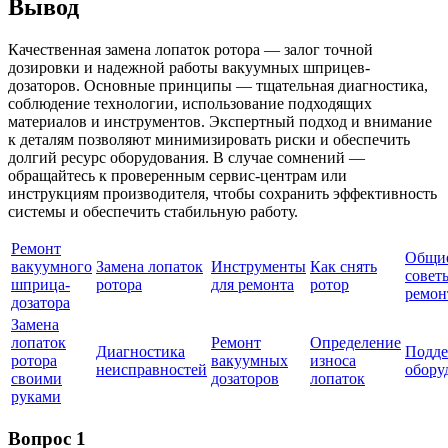
Вывод
Качественная замена лопаток ротора — залог точной
дозировки и надежной работы вакуумных шприцев-
дозаторов. Основные принципы — тщательная диагностика,
соблюдение технологии, использование подходящих
материалов и инструментов. Экспертный подход и внимание
к деталям позволяют минимизировать риски и обеспечить
долгий ресурс оборудования. В случае сомнений —
обращайтесь к проверенным сервис-центрам или
инструкциям производителя, чтобы сохранить эффективность
системы и обеспечить стабильную работу.
Ремонт
Общи
вакуумного
Замена лопаток
Инструменты
Как снять
совет
шприца-
ротора
для ремонта
ротор
ремон
дозатора
Замена
лопаток
Ремонт
Определение
Диагностика
Подде
ротора
вакуумных
износа
неисправностей
обору
своими
дозаторов
лопаток
руками
Вопрос 1