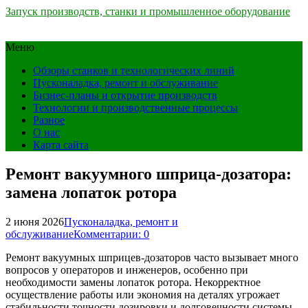
Запуск производств, станки и промышленное оборудование
Меню
Обзоры станков и технологических линий
Пусконаладка, ремонт и обслуживание
Бизнес-планы и открытие производств
Технологии и производственные процессы
Разное
О нас
Карта сайта
Ремонт вакуумного шприца-дозатора:
замена лопаток ротора
2 июня 2026
Пусконаладка, ремонт и
обслуживание
Комментарии: 0
Ремонт вакуумных шприцев-дозаторов часто вызывает много
вопросов у операторов и инженеров, особенно при
необходимости замены лопаток ротора. Некорректное
осуществление работы или экономия на деталях угрожает
стабильности точности дозировки и долговечности системы.