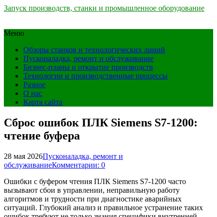
Запуск производств, станки и промышленное оборудование
Меню
Обзоры станков и технологических линий
Пусконаладка, ремонт и обслуживание
Бизнес-планы и открытие производств
Технологии и производственные процессы
Разное
О нас
Карта сайта
Сброс ошибок ПЛК Siemens S7-1200:
чтение буфера
28 мая 2026
Пусконаладка, ремонт и
обслуживание
Комментарии: 0
Ошибки с буфером чтения ПЛК Siemens S7-1200 часто
вызывают сбои в управлении, неправильную работу
алгоритмов и трудности при диагностике аварийных
ситуаций. Глубокий анализ и правильное устранение таких
ошибок требуют не только знания специфики внутренней