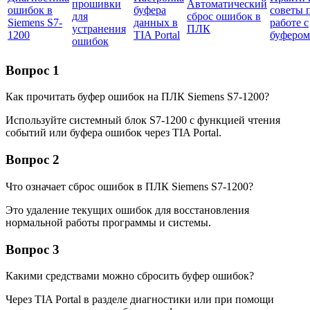
прошивки
Автоматический
ошибок в
буфера
советы 
для
сброс ошибок в
Siemens S7-
данных в
работе с
устранения
ПЛК
1200
TIA Portal
буфером
ошибок
Вопрос 1
Как прочитать буфер ошибок на ПЛК Siemens S7-1200?
Используйте системный блок S7-1200 с функцией чтения
событий или буфера ошибок через TIA Portal.
Вопрос 2
Что означает сброс ошибок в ПЛК Siemens S7-1200?
Это удаление текущих ошибок для восстановления
нормальной работы программы и системы.
Вопрос 3
Какими средствами можно сбросить буфер ошибок?
Через TIA Portal в разделе диагностики или при помощи