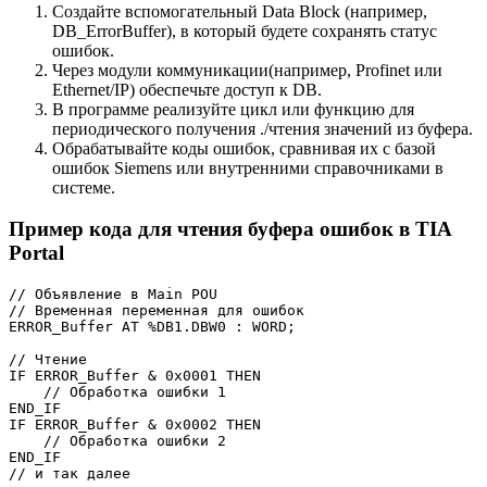
Создайте вспомогательный Data Block (например,
DB_ErrorBuffer), в который будете сохранять статус
ошибок.
Через модули коммуникации(например, Profinet или
Ethernet/IP) обеспечьте доступ к DB.
В программе реализуйте цикл или функцию для
периодического получения ./чтения значений из буфера.
Обрабатывайте коды ошибок, сравнивая их с базой
ошибок Siemens или внутренними справочниками в
системе.
Пример кода для чтения буфера ошибок в TIA
Portal
// Объявление в Main POU

// Временная переменная для ошибок

ERROR_Buffer AT %DB1.DBW0 : WORD;

// Чтение

IF ERROR_Buffer & 0x0001 THEN

    // Обработка ошибки 1

END_IF

IF ERROR_Buffer & 0x0002 THEN

    // Обработка ошибки 2

END_IF
