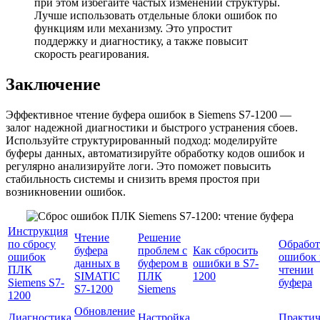
при этом избегайте частых изменений структуры.
Лучше использовать отдельные блоки ошибок по
функциям или механизму. Это упростит
поддержку и диагностику, а также повысит
скорость реагирования.
Заключение
Эффективное чтение буфера ошибок в Siemens S7-1200 —
залог надежной диагностики и быстрого устранения сбоев.
Используйте структурированный подход: моделируйте
буферы данных, автоматизируйте обработку кодов ошибок и
регулярно анализируйте логи. Это поможет повысить
стабильность системы и снизить время простоя при
возникновении ошибок.
Инструкция
Чтение
Решение
по сбросу
Обработ
буфера
проблем с
Как сбросить
ошибок
ошибок
данных в
буфером в
ошибки в S7-
ПЛК
чтении
SIMATIC
ПЛК
1200
Siemens S7-
буфера
S7-1200
Siemens
1200
Обновление
Диагностика
Настройка
Практич