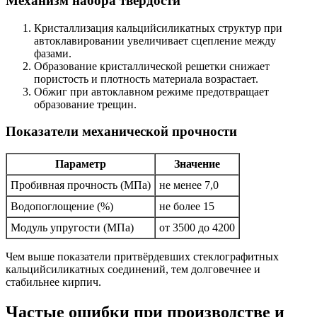
Механизм набора твердости
Кристаллизация кальцийсиликатных структур при
автоклавировании увеличивает сцепление между
фазами.
Образование кристаллической решетки снижает
пористость и плотность материала возрастает.
Обжиг при автоклавном режиме предотвращает
образование трещин.
Показатели механической прочности
Параметр
Значение
Пробивная прочность (МПа)
не менее 7,0
Водопоглощение (%)
не более 15
Модуль упругости (МПа)
от 3500 до 4200
Чем выше показатели притвёрдевших стеклографитных
кальцийсиликатных соединений, тем долговечнее и
стабильнее кирпич.
Частые ошибки при производстве и