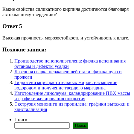
Какие свойства силикатного кирпича достигаются благодаря
автоклавному твердению?
Ответ 5
Высокая прочность, морозостойкость и устойчивость к влаге.
Похожие записи:
Производство пенополиэтилена: физика вспенивания
бутаном и дефекты усадки
Лазерная сварка нержавеющей стали: физика луча и
прожоги
Гидрогенизация растительных жиров: насыщение
водородом и получение твердого маргарина
Изготовление линолеума: каландрирование ПВХ массы
и графики желирования покрытия
Экструзия мононити из пропилена: графики вытяжки и
кристаллизация
Поиск
Поиск