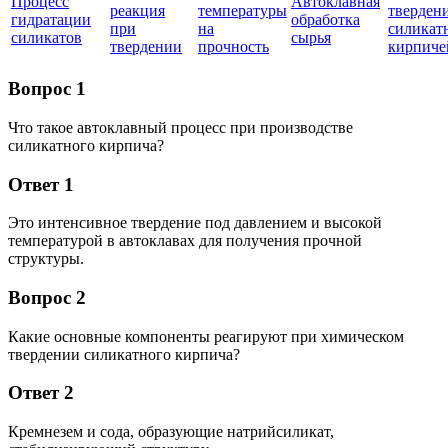
Процесс
Автоклавная
реакция
температуры
тверден
гидратации
обработка
при
на
силикат
силикатов
сырья
твердении
прочность
кирпиче
Вопрос 1
Что такое автоклавный процесс при производстве
силикатного кирпича?
Ответ 1
Это интенсивное твердение под давлением и высокой
температурой в автоклавах для получения прочной
структуры.
Вопрос 2
Какие основные компоненты реагируют при химическом
твердении силикатного кирпича?
Ответ 2
Кремнезем и сода, образующие натрийсиликат,