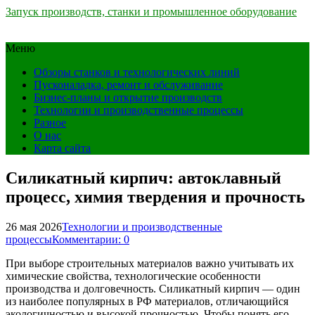
Запуск производств, станки и промышленное оборудование
Меню
Обзоры станков и технологических линий
Пусконаладка, ремонт и обслуживание
Бизнес-планы и открытие производств
Технологии и производственные процессы
Разное
О нас
Карта сайта
Силикатный кирпич: автоклавный
процесс, химия твердения и прочность
26 мая 2026
Технологии и производственные
процессы
Комментарии: 0
При выборе строительных материалов важно учитывать их
химические свойства, технологические особенности
производства и долговечность. Силикатный кирпич — один
из наиболее популярных в РФ материалов, отличающийся
экологичностью и высокой прочностью. Чтобы понять его