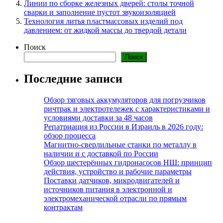
Линии по сборке железных дверей: столы точной
сварки и заполнение пустот звукоизоляцией
Технология литья пластмассовых изделий под
давлением: от жидкой массы до твердой детали
Поиск
Поиск
Последние записи
Обзор тяговых аккумуляторов для погрузчиков
ричтрак и электротележек с характеристиками и
условиями доставки за 48 часов
Репатриация из России в Израиль в 2026 году:
обзор процесса
Магнитно-сверлильные станки по металлу в
наличии и с доставкой по России
Обзор шестерённых гидронасосов НШ: принцип
действия, устройство и рабочие параметры
Поставки датчиков, микродвигателей и
источников питания в электронной и
электромеханической отрасли по прямым
контрактам