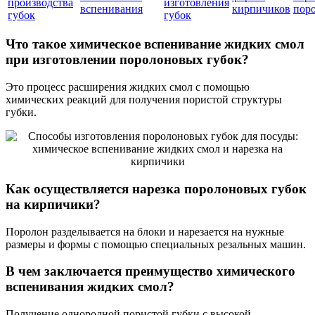
производства
изготовления
вспенивания
кирпичиков
пор
губок
губок
Что такое химическое вспенивание жидких смол
при изготовлении поролоновых губок?
Это процесс расширения жидких смол с помощью
химических реакций для получения пористой структуры
губки.
Как осуществляется нарезка поролоновых губок
на кирпичики?
Поролон разделывается на блоки и нарезается на нужные
размеры и формы с помощью специальных резальных машин.
В чем заключается преимущество химического
вспенивания жидких смол?
Получение однородной пористой губки с высокой