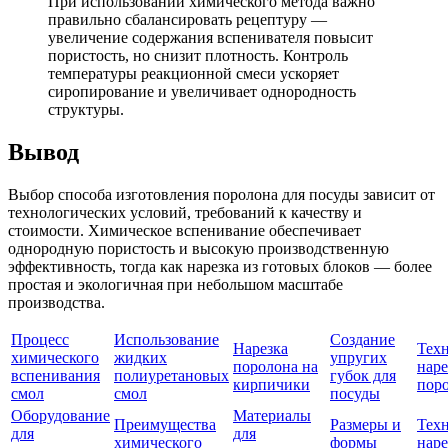
При использовании химического метода важно
правильно сбалансировать рецептуру —
увеличение содержания вспенивателя повысит
пористость, но снизит плотность. Контроль
температуры реакционной смеси ускоряет
сиропирование и увеличивает однородность
структуры.
Вывод
Выбор способа изготовления поролона для посуды зависит от
технологических условий, требований к качеству и
стоимости. Химическое вспенивание обеспечивает
однородную пористость и высокую производственную
эффективность, тогда как нарезка из готовых блоков — более
простая и экологичная при небольшом масштабе
производства.
Процесс
Использование
Создание
Нарезка
Тех
химического
жидких
упругих
поролона на
наре
вспенивания
полиуретановых
губок для
кирпичики
пор
смол
смол
посуды
Оборудование
Материалы
Преимущества
Размеры и
Тех
для
для
химического
формы
наре