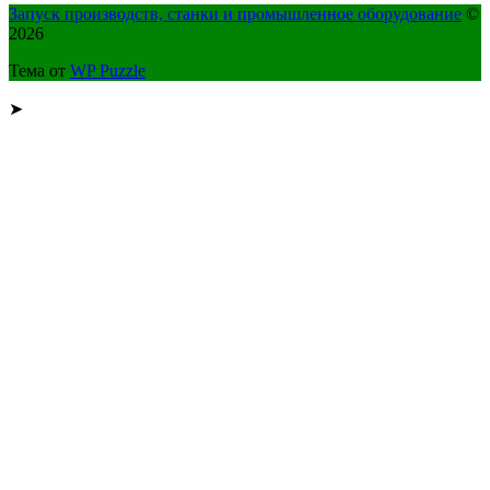
Запуск производств, станки и промышленное оборудование
©
2026
Тема от
WP Puzzle
➤