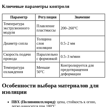
Ключевые параметры контроля
Параметр
Регуляция
Значение
Температура
Плавление
экструзионного
200–260°C
пластмассы
модуля
Толщина
Диаметр сопла
слоя
0.5–2 мм
изоляции
Скорость подачи
Параллельно
0.5–3 м/мин
провода
с формовкой
Контролируется для
Температура
Меньше
предотвращения
охлаждения
50°C
деформации
Особенности выбора материалов для
изоляции
ПВХ (Поливинилхлорид)
: цена, стойкость к огню,
легко наносится при 180°C.