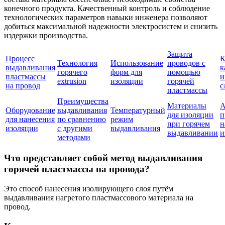
конечного продукта. Качественный контроль и соблюдение
технологических параметров навыки инженера позволяют
добиться максимальной надежности электросистем и снизить
издержки производства.
Защита
Процесс
К
Технология
Использование
проводов с
выдавливания
к
горячего
форм для
помощью
пластмассы
и
extrusion
изоляции
горячей
на провод
с
пластмассы
Преимущества
Материалы
А
Оборудование
выдавливания
Температурный
для изоляции
п
для нанесения
по сравнению
режим
при горячем
н
изоляции
с другими
выдавливания
выдавливании
и
методами
Что представляет собой метод выдавливания
горячей пластмассы на провода?
Это способ нанесения изолирующего слоя путём
выдавливания нагретого пластмассового материала на
провод.