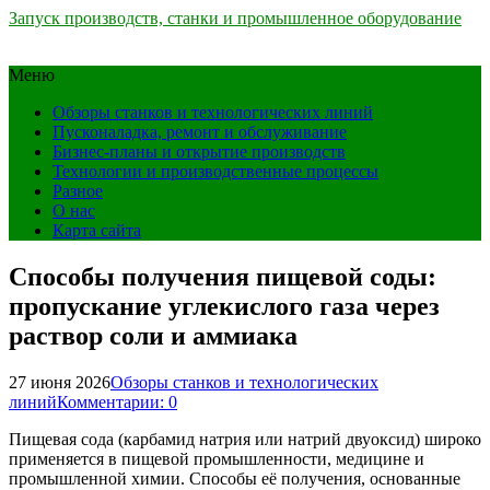
Запуск производств, станки и промышленное оборудование
Меню
Обзоры станков и технологических линий
Пусконаладка, ремонт и обслуживание
Бизнес-планы и открытие производств
Технологии и производственные процессы
Разное
О нас
Карта сайта
Способы получения пищевой соды:
пропускание углекислого газа через
раствор соли и аммиака
27 июня 2026
Обзоры станков и технологических
линий
Комментарии: 0
Пищевая сода (карбамид натрия или натрий двуоксид) широко
применяется в пищевой промышленности, медицине и
промышленной химии. Способы её получения, основанные