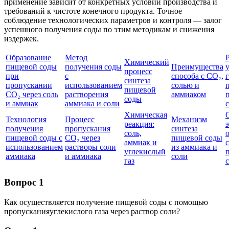
применение зависит от конкретных условий производства и
требований к чистоте конечного продукта. Точное
соблюдение технологических параметров и контроля — залог
успешного получения соды по этим методикам и снижения
издержек.
Образование
Метод
Химический
пищевой соды
получения соды
Преимущества
процесс
при
с
способа с CO₂,
г
синтеза
пропускании
использованием
солью и
пищевой
CO₂ через соль
растворения
аммиаком
соды
и аммиак
аммиака и соли
Химическая
Технология
Процесс
Механизм
реакция:
получения
пропускания
синтеза
соль,
пищевой соды с
CO₂ через
пищевой соды
аммиак и
использованием
растворы соли
из аммиака и
углекислый
аммиака
и аммиака
соли
газ
Вопрос 1
Как осуществляется получение пищевой соды с помощью
пропусканияуглекислого газа через раствор соли?