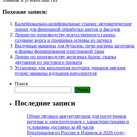
Аммиак и углекислый газ.
Похожие записи:
Калибровально-шлифовальные станки: автоматические
линии для финишной обработки щитов и фасадов
Линии по производству искусственного газона:
создание ворса и прошивка основы из латекса
Выдувные машины для бутылок: печи нагрева заготовок
и формы формирования пластиковой тары
Линии по производству железных балок: сварка
двутавров из листового проката
Установки для заполнения подушек диванов мягким
пухом: машины вдувания наполнителя
Поиск
Поиск
Последние записи
Обзор тяговых аккумуляторов для погрузчиков
ричтрак и электротележек с характеристиками и
условиями доставки за 48 часов
Репатриация из России в Израиль в 2026 году: