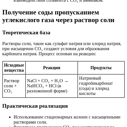
взаимодействии сольвента с CO₂ и аммиаком.
Получение соды пропусканием
углекислого газа через раствор соли
Теоретическая база
Растворы соли, такие как сульфат натрия или хлорид натрия,
при насыщении CO₂ создают условия для образования
карбоната натрия. Процесс основан на реакции:
Исходные
Реакция
Продукты
вещества
Натриевый
Раствор
NaCl + CO₂ + H₂O →
гидробикарбонат
соли +
NaHCO₃ + HCl (в
(сода) и хлорид
CO₂
разложенной форме)
кислоты
Практическая реализация
Использование стационарных колонн с насыщенными
растворами соли.