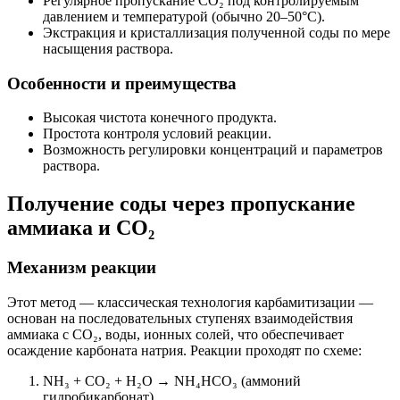
Регулярное пропускание CO₂ под контролируемым
давлением и температурой (обычно 20–50°С).
Экстракция и кристаллизация полученной соды по мере
насыщения раствора.
Особенности и преимущества
Высокая чистота конечного продукта.
Простота контроля условий реакции.
Возможность регулировки концентраций и параметров
раствора.
Получение соды через пропускание
аммиака и CO₂
Механизм реакции
Этот метод — классическая технология карбамитизации —
основан на последовательных ступенях взаимодействия
аммиака с СО₂, воды, ионных солей, что обеспечивает
осаждение карбоната натрия. Реакции проходят по схеме:
NH₃ + CO₂ + H₂O → NH₄HCO₃ (аммоний
гидробикарбонат)