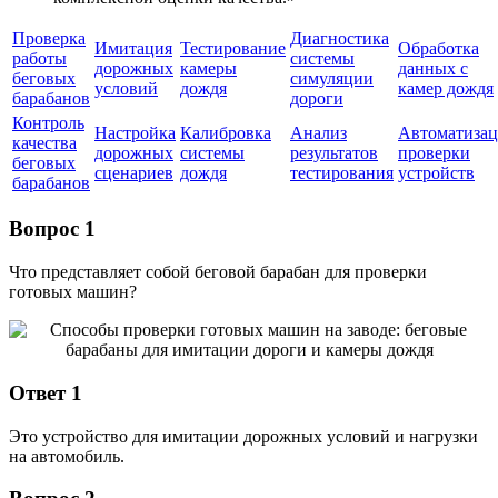
Проверка
Диагностика
Имитация
Тестирование
Обработка
работы
системы
дорожных
камеры
данных с
беговых
симуляции
условий
дождя
камер дождя
барабанов
дороги
Контроль
Настройка
Калибровка
Анализ
Автоматизац
качества
дорожных
системы
результатов
проверки
беговых
сценариев
дождя
тестирования
устройств
барабанов
Вопрос 1
Что представляет собой беговой барабан для проверки
готовых машин?
Ответ 1
Это устройство для имитации дорожных условий и нагрузки
на автомобиль.