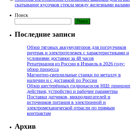
скатывание кусочков стекла между железными валами
Поиск
Поиск
Последние записи
Обзор тяговых аккумуляторов для погрузчиков
ричтрак и электротележек с характеристиками и
условиями доставки за 48 часов
Репатриация из России в Израиль в 2026 году:
обзор процесса
Магнитно-сверлильные станки по металлу в
наличии и с доставкой по России
Обзор шестерённых гидронасосов НШ: принцип
действия, устройство и рабочие параметры
Поставки датчиков, микродвигателей и
источников питания в электронной и
электромеханической отрасли по прямым
контрактам
Архив