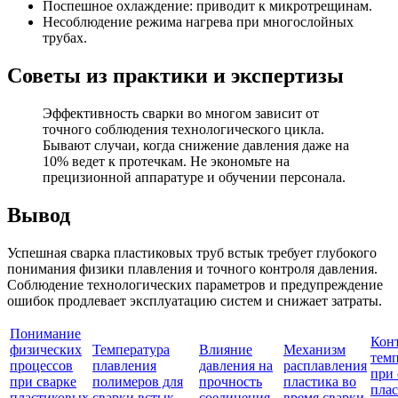
Поспешное охлаждение: приводит к микротрещинам.
Несоблюдение режима нагрева при многослойных
трубах.
Советы из практики и экспертизы
Эффективность сварки во многом зависит от
точного соблюдения технологического цикла.
Бывают случаи, когда снижение давления даже на
10% ведет к протечкам. Не экономьте на
прецизионной аппаратуре и обучении персонала.
Вывод
Успешная сварка пластиковых труб встык требует глубокого
понимания физики плавления и точного контроля давления.
Соблюдение технологических параметров и предупреждение
ошибок продлевает эксплуатацию систем и снижает затраты.
Понимание
Кон
физических
Температура
Влияние
Механизм
тем
процессов
плавления
давления на
расплавления
при 
при сварке
полимеров для
прочность
пластика во
пла
пластиковых
сварки встык
соединения
время сварки