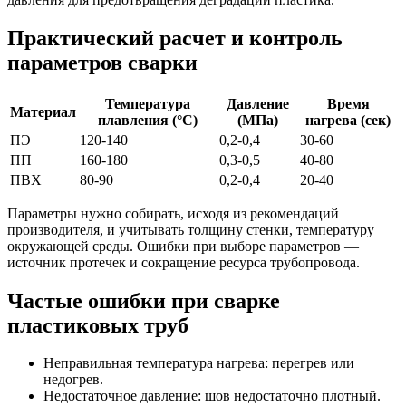
Практический расчет и контроль
параметров сварки
Температура
Давление
Время
Материал
плавления (°C)
(МПа)
нагрева (сек)
ПЭ
120-140
0,2-0,4
30-60
ПП
160-180
0,3-0,5
40-80
ПВХ
80-90
0,2-0,4
20-40
Параметры нужно собирать, исходя из рекомендаций
производителя, и учитывать толщину стенки, температуру
окружающей среды. Ошибки при выборе параметров —
источник протечек и сокращение ресурса трубопровода.
Частые ошибки при сварке
пластиковых труб
Неправильная температура нагрева: перегрев или
недогрев.
Недостаточное давление: шов недостаточно плотный.