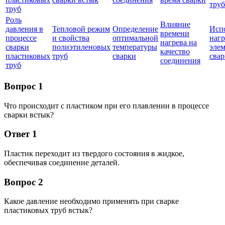
труб
труб
Роль
Влияние
давления в
Тепловой режим
Определение
Исп
времени
процессе
и свойства
оптимальной
наг
нагрева на
сварки
полиэтиленовых
температуры
эле
качество
пластиковых
труб
сварки
свар
соединения
труб
Вопрос 1
Что происходит с пластиком при его плавлении в процессе
сварки встык?
Ответ 1
Пластик переходит из твердого состояния в жидкое,
обеспечивая соединение деталей.
Вопрос 2
Какое давление необходимо применять при сварке
пластиковых труб встык?