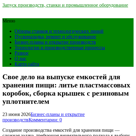
Запуск производств, станки и промышленное оборудование
Меню
Обзоры станков и технологических линий
Пусконаладка, ремонт и обслуживание
Бизнес-планы и открытие производств
Технологии и производственные процессы
Разное
О нас
Карта сайта
Свое дело на выпуске емкостей для
хранения пищи: литье пластмассовых
коробок, сборка крышек с резиновым
уплотнителем
23 июня 2026
Бизнес-планы и открытие
производств
Комментарии: 0
Создание производства емкостей для хранения пищи —
сложная задача, требующая внимательного подхода к выбору