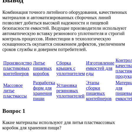
Комбинация точного литейного оборудования, качественных
материалов и автоматизированных сборочных линий
позволяет добиться высокой надежности и пищевой
безопасности емкостей. Ведущие производители используют
автоматическую вставку резинового уплотнителя и строгий
контроль процессов. Инвестиции в технологическую
оснащенность окупается снижением дефектов, увеличением
сроков службы и доверием потребителей.
Контро
Производство
Литье
Сборка
Изготовление
качеств
пластиковых
пищевых
крышек с
емкостей для
пластик
контейнеров
коробок
уплотнителем
еды
продук
Разработка
Этапы
Матери
Массовое
Установка
форм для
сборки
для
литье
резиновых
хранения
пищевых
пищевы
пластмассы
уплотнителей
пищи
контейнеров
емкосте
Вопрос 1
Какие материалы используют для литья пластмассовых
коробок для хранения пищи?