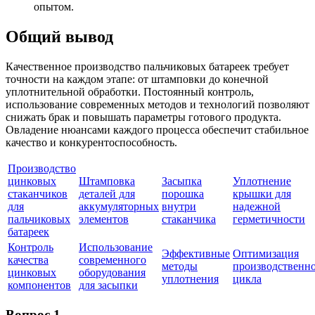
опытом.
Общий вывод
Качественное производство пальчиковых батареек требует
точности на каждом этапе: от штамповки до конечной
уплотнительной обработки. Постоянный контроль,
использование современных методов и технологий позволяют
снижать брак и повышать параметры готового продукта.
Овладение нюансами каждого процесса обеспечит стабильное
качество и конкурентоспособность.
Производство
цинковых
Штамповка
Засыпка
Уплотнение
стаканчиков
деталей для
порошка
крышки для
для
аккумуляторных
внутри
надежной
пальчиковых
элементов
стаканчика
герметичности
батареек
Контроль
Использование
Эффективные
Оптимизация
качества
современного
методы
производственн
цинковых
оборудования
уплотнения
цикла
компонентов
для засыпки
Вопрос 1