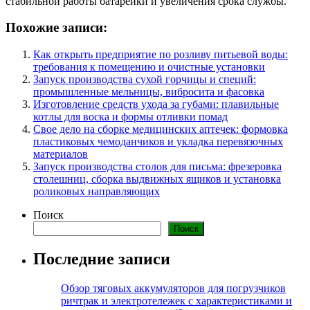
стабильной работы батарейки и увеличения срока службы.
Похожие записи:
Как открыть предприятие по розливу питьевой воды:
требования к помещению и очистные установки
Запуск производства сухой горчицы и специй:
промышленные мельницы, вибросита и фасовка
Изготовление средств ухода за губами: плавильные
котлы для воска и формы отливки помад
Свое дело на сборке медицинских аптечек: формовка
пластиковых чемоданчиков и укладка перевязочных
материалов
Запуск производства столов для письма: фрезеровка
столешниц, сборка выдвижных ящиков и установка
роликовых направляющих
Поиск
Поиск
Последние записи
Обзор тяговых аккумуляторов для погрузчиков
ричтрак и электротележек с характеристиками и