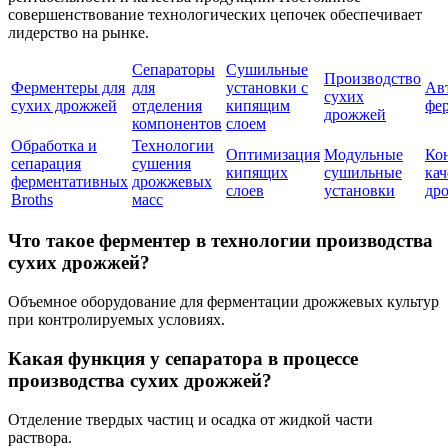
совершенствование технологических цепочек обеспечивает
лидерство на рынке.
Сепараторы
Сушильные
Производство
Ферментеры для
для
установки с
Ав
сухих
сухих дрожжей
отделения
кипящим
фе
дрожжей
компонентов
слоем
Обработка и
Технологии
Оптимизация
Модульные
Ко
сепарация
сушения
кипящих
сушильные
кач
ферментативных
дрожжевых
слоев
установки
др
Broths
масс
Что такое ферментер в технологии производства
сухих дрожжей?
Объемное оборудование для ферментации дрожжевых культур
при контролируемых условиях.
Какая функция у сепаратора в процессе
производства сухих дрожжей?
Отделение твердых частиц и осадка от жидкой части
раствора.