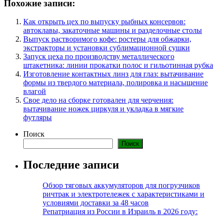
Похожие записи:
Как открыть цех по выпуску рыбных консервов:
автоклавы, закаточные машины и разделочные столы
Выпуск растворимого кофе: ростеры для обжарки,
экстракторы и установки сублимационной сушки
Запуск цеха по производству металлического
штакетника: линии прокатки полос и гильотинная рубка
Изготовление контактных линз для глаз: вытачивание
формы из твердого материала, полировка и насыщение
влагой
Свое дело на сборке готовален для черчения:
вытачивание ножек циркуля и укладка в мягкие
футляры
Поиск
Поиск
Последние записи
Обзор тяговых аккумуляторов для погрузчиков
ричтрак и электротележек с характеристиками и
условиями доставки за 48 часов
Репатриация из России в Израиль в 2026 году: