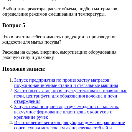
Выбор типа реактора, расчет объема, подбор материалов,
определение режимов смешивания и температуры.
Вопрос 5
Что влияет на себестоимость продукции в производстве
жидкости для мытья посуды?
Расходы на сырье, энергию, амортизацию оборудования,
рабочую силу и упаковку.
Похожие записи:
Запуск предприятия по производству матрасов:
пружинонавивочные станки и стегальные машины
Как открыть завод по выпуску стекловаты: плавильные
печи, центрифуги для образования волокна и печи
отверждения
Запуск цеха по производству чемоданов на колесах:
вакуумное формование пластиковых корпусов и
крепление ручек
Изготовление веников для уборки дома: выращивание
сорго, сушка метелок, тугая перевязка стеблей и