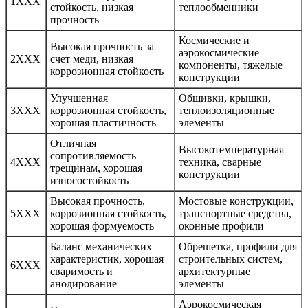
1XXX
стойкость, низкая
теплообменники
прочность
Космические и
Высокая прочность за
аэрокосмические
2XXX
счет меди, низкая
компоненты, тяжелые
коррозионная стойкость
конструкции
Улучшенная
Обшивки, крышки,
3XXX
коррозионная стойкость,
теплоизоляционные
хорошая пластичность
элементы
Отличная
Высокотемпературная
сопротивляемость
4XXX
техника, сварные
трещинам, хорошая
конструкции
износостойкость
Высокая прочность,
Мостовые конструкции,
5XXX
коррозионная стойкость,
транспортные средства,
хорошая формуемость
оконные профили
Баланс механических
Обрешетка, профили для
характеристик, хорошая
строительных систем,
6XXX
сваримость и
архитектурные
анодирование
элементы
Аэрокосмическая