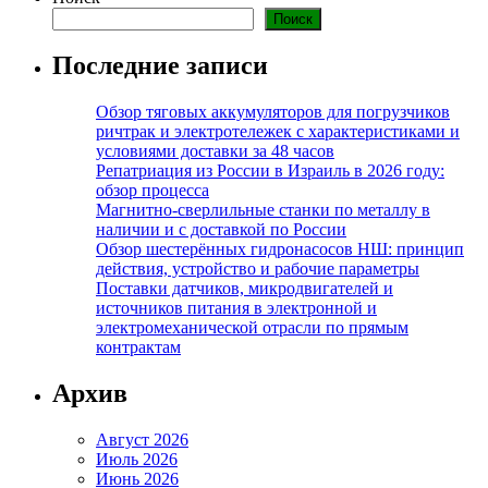
Поиск
Последние записи
Обзор тяговых аккумуляторов для погрузчиков
ричтрак и электротележек с характеристиками и
условиями доставки за 48 часов
Репатриация из России в Израиль в 2026 году:
обзор процесса
Магнитно-сверлильные станки по металлу в
наличии и с доставкой по России
Обзор шестерённых гидронасосов НШ: принцип
действия, устройство и рабочие параметры
Поставки датчиков, микродвигателей и
источников питания в электронной и
электромеханической отрасли по прямым
контрактам
Архив
Август 2026
Июль 2026
Июнь 2026