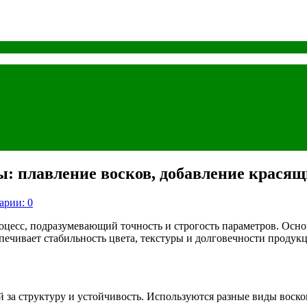
ы: плавление восков, добавление красящ
арии: 0
есс, подразумевающий точность и строгость параметров. Осно
ечивает стабильность цвета, текстуры и долговечности продук
а структуру и устойчивость. Используются разные виды восков