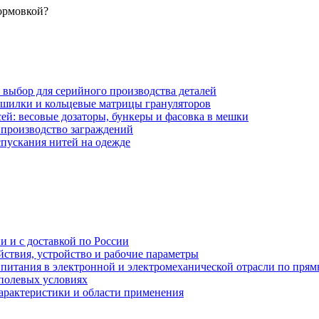
ормовкой?
 выбор для серийного производства деталей
ушилки и кольцевые матрицы грануляторов
ей: весовые дозаторы, бункеры и фасовка в мешки
 производство заграждений
спускания нитей на одежде
и и с доставкой по России
ствия, устройство и рабочие параметры
 питания в электронной и электромеханической отрасли по пря
полевых условиях
характеристики и области применения