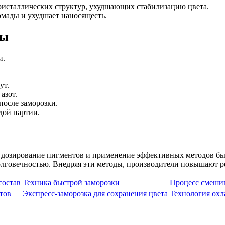
кристаллических структур, ухудшающих стабилизацию цвета.
омады и ухудшает наносящесть.
ды
и.
ут.
азот.
после заморозки.
дой партии.
е дозирование пигментов и применение эффективных методов быс
лговечностью. Внедряя эти методы, производители повышают р
состав
Техника быстрой заморозки
Процесс смеши
тов
Экспресс-заморозка для сохранения цвета
Технология охл