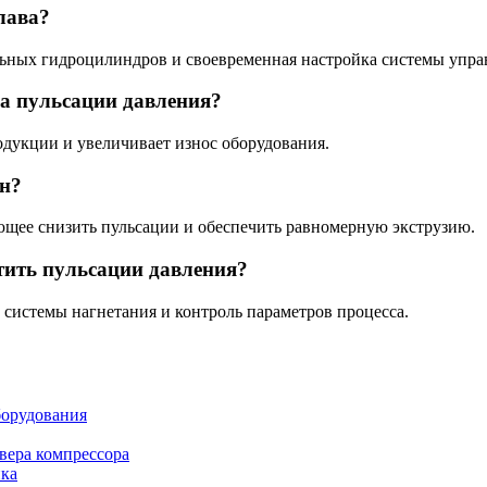
лава?
льных гидроцилиндров и своевременная настройка системы упра
на пульсации давления?
одукции и увеличивает износ оборудования.
ен?
ющее снизить пульсации и обеспечить равномерную экструзию.
ить пульсации давления?
 системы нагнетания и контроль параметров процесса.
борудования
вера компрессора
нка