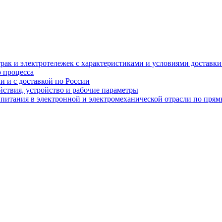
рак и электротележек с характеристиками и условиями доставки 
р процесса
и и с доставкой по России
ствия, устройство и рабочие параметры
 питания в электронной и электромеханической отрасли по пря