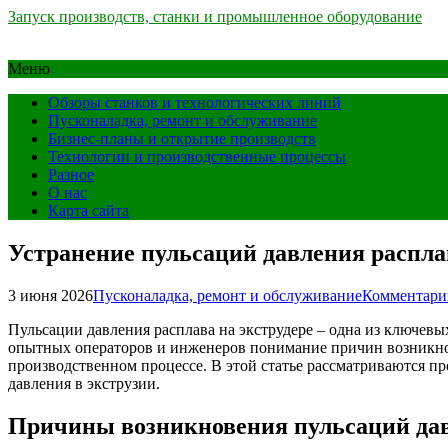
Запуск производств, станки и промышленное оборудование
Меню
Обзоры станков и технологических линий
Пусконаладка, ремонт и обслуживание
Бизнес-планы и открытие производств
Технологии и производственные процессы
Разное
О нас
Карта сайта
Устранение пульсаций давления расплав
3 июня 2026
Пусконаладка, ремонт и обслуживание
Комментари
Пульсации давления расплава на экструдере – одна из ключевы
опытных операторов и инженеров понимание причин возникнов
производственном процессе. В этой статье рассматриваются 
давления в экструзии.
Причины возникновения пульсаций дав