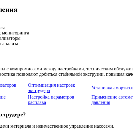
ления
уры
х мониторинга
билизаторы
я анализа
оты с компромиссами между настройками, техническим обслуж
ностика позволяют добиться стабильной экструзии, повышая кач
изаторов
Оптимизация настроек
Установка амортиза
экструдера
ние
Настройка параметров
Применение автома
расплава
давления
кструдере?
дачи материала и некачественное управление насосами.