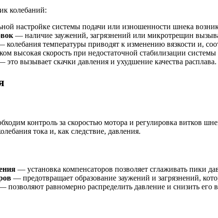
ик колебаний:
ной настройке системы подачи или изношенности шнека возник
овок
— наличие заужений, загрязнений или микротрещин вызыва
 колебания температуры приводят к изменению вязкости и, соот
ом высокая скорость при недостаточной стабилизации системы 
 это вызывает скачки давления и ухудшение качества расплава.
я
бходим контроль за скоростью мотора и регулировка витков шне
олебания тока и, как следствие, давления.
ения
— установка компенсаторов позволяет сглаживать пики дав
ров
— предотвращает образование заужений и загрязнений, кот
— позволяют равномерно распределить давление и снизить его в