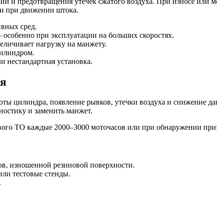
 и предотвращения утечек сжатого воздуха. При износе или м
и при движении штока.
ивных сред.
особенно при эксплуатации на больших скоростях.
еличивает нагрузку на манжету.
цилиндром.
и нестандартная установка.
ня
ы цилиндра, появление рывков, утечки воздуха и снижение давл
гностику и заменить манжет.
вого ТО каждые 2000–3000 моточасов или при обнаружении приз
ов, изношенной резиновой поверхности.
ли тестовые стенды.
.