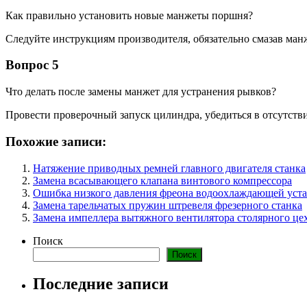
Как правильно установить новые манжеты поршня?
Следуйте инструкциям производителя, обязательно смазав ман
Вопрос 5
Что делать после замены манжет для устранения рывков?
Провести проверочный запуск цилиндра, убедиться в отсутстви
Похожие записи:
Натяжение приводных ремней главного двигателя станка
Замена всасывающего клапана винтового компрессора
Ошибка низкого давления фреона водоохлаждающей уст
Замена тарельчатых пружин штревеля фрезерного станка
Замена импеллера вытяжного вентилятора столярного це
Поиск
Поиск
Последние записи