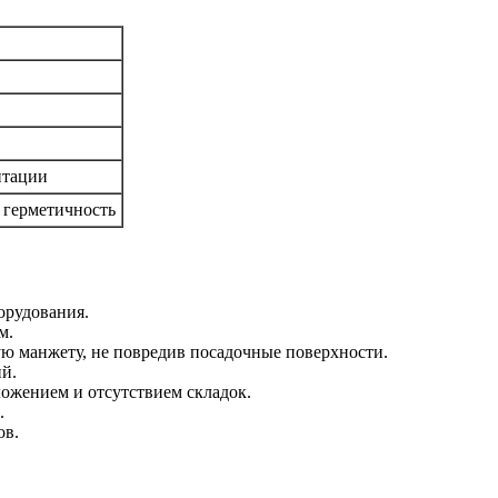
нтации
герметичность
орудования.
м.
ю манжету, не повредив посадочные поверхности.
ий.
ложением и отсутствием складок.
.
ов.