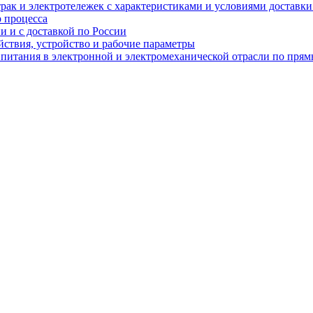
рак и электротележек с характеристиками и условиями доставки 
р процесса
и и с доставкой по России
ствия, устройство и рабочие параметры
 питания в электронной и электромеханической отрасли по пря