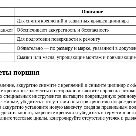
Описание
Для снятия креплений и защитных крышек цилиндра
манжет
Обеспечивают аккуратность и безопасность
Для подготовки поверхности к ремонту
Обязательно — по размеру и марке, указанной в докуме
Смазки или масла, упрощающие монтаж и повышающие 
жеты поршня
авление, аккуратно снимите с креплений и снимите цилиндр с об
те крепежные элементы и осторожно извлеките поршень с штоко
ью специальных инструментов вытащите поврежденную резинову
езжирьте, убедитесь в отсутствии остатков грязи или поврежден
а аккуратно установите новую манжету, следя за правильным по
ледовательности, закрепите крепежи и убедитесь в герметичности
олните тестовые циклы, контролируйте отсутствие утечек и рывк