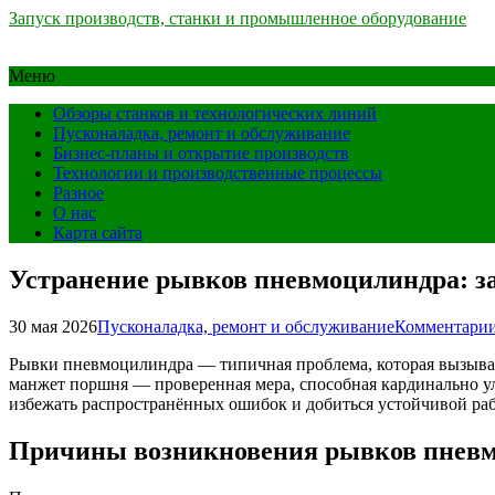
Запуск производств, станки и промышленное оборудование
Меню
Обзоры станков и технологических линий
Пусконаладка, ремонт и обслуживание
Бизнес-планы и открытие производств
Технологии и производственные процессы
Разное
О нас
Карта сайта
Устранение рывков пневмоцилиндра: з
30 мая 2026
Пусконаладка, ремонт и обслуживание
Комментарии
Рывки пневмоцилиндра — типичная проблема, которая вызыва
манжет поршня — проверенная мера, способная кардинально ул
избежать распространённых ошибок и добиться устойчивой ра
Причины возникновения рывков пнев