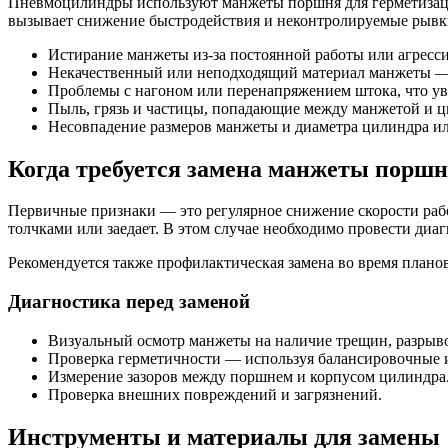
Пневмоцилиндры используют манжеты поршня для герметизации
вызывает снижение быстродействия и неконтролируемые рывк
Истирание манжеты из-за постоянной работы или агресс
Некачественный или неподходящий материал манжеты — 
Проблемы с нагоном или перенапряжением штока, что ув
Пыль, грязь и частицы, попадающие между манжетой и 
Несовпадение размеров манжеты и диаметра цилиндра ил
Когда требуется замена манжеты порш
Первичные признаки — это регулярное снижение скорости работ
толчками или заедает. В этом случае необходимо провести диа
Рекомендуется также профилактическая замена во время плано
Диагностика перед заменой
Визуальный осмотр манжеты на наличие трещин, разрыв
Проверка герметичности — используя балансировочные и
Измерение зазоров между поршнем и корпусом цилиндра
Проверка внешних повреждений и загрязнений.
Инструменты и материалы для замены