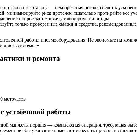
сти строго по каталогу — некорректная посадка ведет к ускорен
ей
: минимизируйте риск протечек, тщательно протирайте все уч
 давление повреждает манжету или корпус цилиндра.
льзуйте только проверенные смазки и средства, рекомендованны
олговечной работы пневмооборудования. Не экономьте на комп
ивность системы.»
лактики и ремонта
0 моточасов
г устойчивой работы
еной манжеты поршня — комплексная операция, требующая выбо
евременное обслуживание помогают избежать простоя и снижают