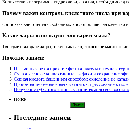
Количество килограммов гидрохлорида калия, необходимое для
Почему важен контроль кислотного числа при в
Он показывает степень свободных кислот, влияет на качество и
Какие жиры используют для варки мыла?
Твердые и жидкие жиры, такие как сало, кокосовое масло, олив
Похожие записи:
Плазменная резка проката: физика плазмы и температурн
Сушка чеснока: конвективные графики и сохранение эф
Серная кислота башенным способом: окисление на катал
Производство неодимовых магнитов: прессование в поле
Получение губчатого титана: магниетермическое восста
Поиск
Поиск
Последние записи