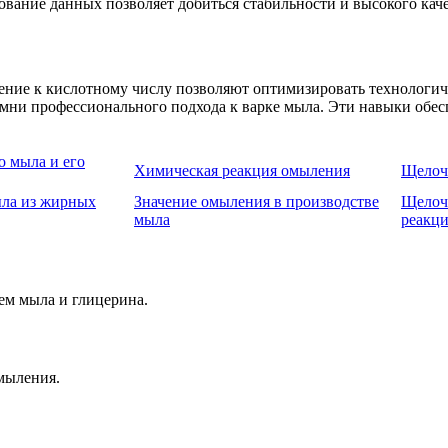
вание данных позволяет добиться стабильности и высокого каче
ние к кислотному числу позволяют оптимизировать технологич
мни профессионального подхода к варке мыла. Эти навыки обеспе
о мыла и его
Химическая реакция омыления
Щелоч
ла из жирных
Значение омыления в производстве
Щелочь
мыла
реакц
ем мыла и глицерина.
мыления.