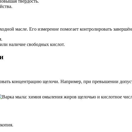
повышая твёрдость.
йства.
ходной масле. Его измерение помогает контролировать завершён
м.
или наличие свободных кислот.
и
ировать концентрацию щелочи. Например, при превышении допу
копия.