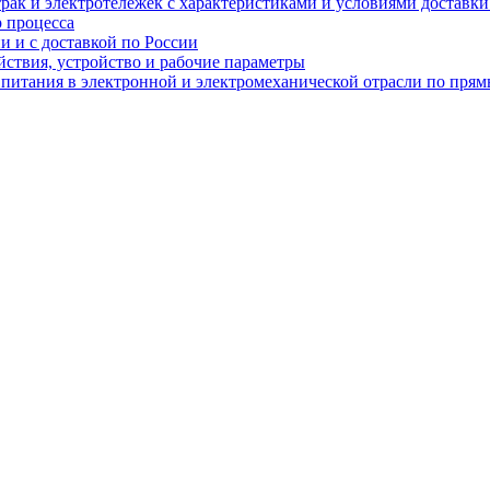
рак и электротележек с характеристиками и условиями доставки 
р процесса
и и с доставкой по России
ствия, устройство и рабочие параметры
 питания в электронной и электромеханической отрасли по пря