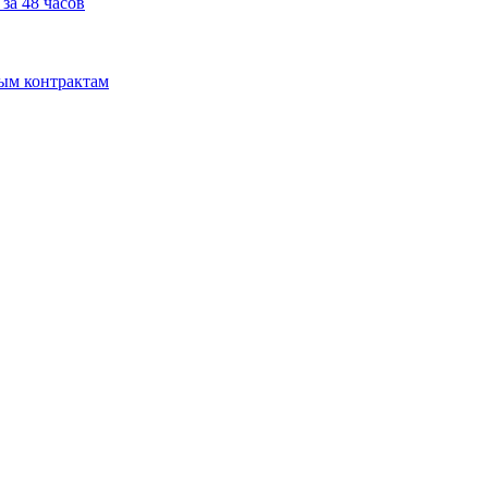
за 48 часов
мым контрактам