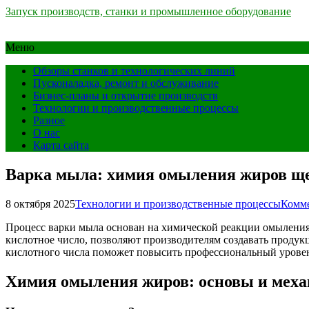
Запуск производств, станки и промышленное оборудование
Меню
Обзоры станков и технологических линий
Пусконаладка, ремонт и обслуживание
Бизнес-планы и открытие производств
Технологии и производственные процессы
Разное
О нас
Карта сайта
Варка мыла: химия омыления жиров ще
8 октября 2025
Технологии и производственные процессы
Комме
Процесс варки мыла основан на химической реакции омыления,
кислотное число, позволяют производителям создавать продук
кислотного числа поможет повысить профессиональный уровень
Химия омыления жиров: основы и мех