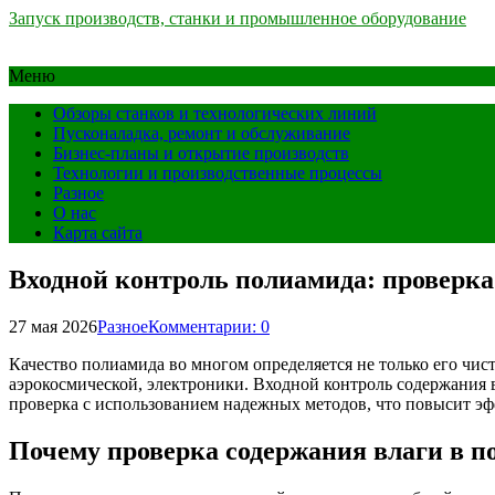
Запуск производств, станки и промышленное оборудование
Меню
Обзоры станков и технологических линий
Пусконаладка, ремонт и обслуживание
Бизнес-планы и открытие производств
Технологии и производственные процессы
Разное
О нас
Карта сайта
Входной контроль полиамида: проверка
27 мая 2026
Разное
Комментарии: 0
Качество полиамида во многом определяется не только его чи
аэрокосмической, электроники. Входной контроль содержания в
проверка с использованием надежных методов, что повысит эф
Почему проверка содержания влаги в п