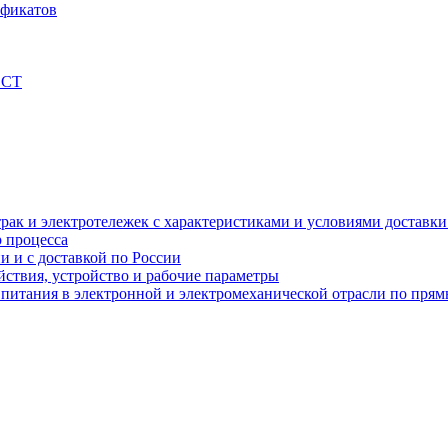
ификатов
ОСТ
рак и электротележек с характеристиками и условиями доставки 
р процесса
и и с доставкой по России
ствия, устройство и рабочие параметры
 питания в электронной и электромеханической отрасли по пря