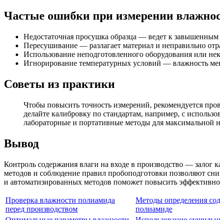
Частые ошибки при измерении влажно
Недостаточная просушка образца — ведет к завышенным 
Пересушивание — разлагает материал и неправильно отра
Использование неподготовленного оборудования или не
Игнорирование температурных условий — влажность мен
Советы из практики
Чтобы повысить точность измерений, рекомендуется пров
делайте калибровку по стандартам, например, с использ
лабораторные и портативные методы для максимальной 
Вывод
Контроль содержания влаги на входе в производство — залог 
методов и соблюдение правил пробоподготовки позволяют сниз
и автоматизированных методов поможет повысить эффективнос
Проверка влажности полиамида
Методы определения сод
перед производством
полиамиде
Оптимальные параметры влажности
Использование сушильн