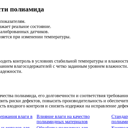
сти полиамида
показателям.
жает реальное состояние.
калиброванных датчиков.
яется при изменении температуры.
одить контроль в условиях стабильной температуры и влажност
ованием влагосодержателей с четко заданным уровнем влажности
надежности.
качества полиамида, его долговечности и соответствия требова
ить риски дефектов, повысить производительность и обеспечит
ть входного контроля и снизить издержки на исправление дефек
ержания влаги в
Влияние влаги на качество
Стандар
полиамидных материалов
полиам
ых методов для
Обработка полиамида для
Контрол