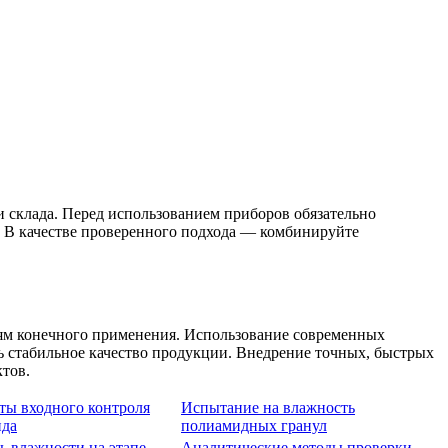
и склада. Перед использованием приборов обязательно
. В качестве проверенного подхода — комбинируйте
ниям конечного применения. Использование современных
ь стабильное качество продукции. Внедрение точных, быстрых
тов.
ты входного контроля
Испытание на влажность
ида
полиамидных гранул
ь влажности на этапе
Аналитические методы проверки