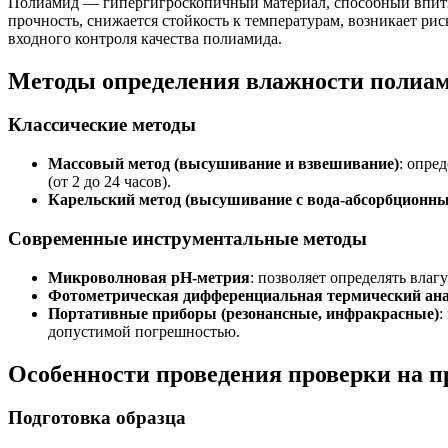
Полиамид — гипергигроскопичный материал, способный впитыв
прочность, снижается стойкость к температурам, возникает ри
входного контроля качества полиамида.
Методы определения влажности полиа
Классические методы
Массовый метод (высушивание и взвешивание)
: опре
(от 2 до 24 часов).
Карельский метод (высушивание с вода-абсорбционн
Современные инструментальные методы
Микроволновая рН-метрия
: позволяет определять влаг
Фотометрическая дифференциальная термический ана
Портативные приборы (резонансные, инфракрасные)
:
допустимой погрешностью.
Особенности проведения проверки на 
Подготовка образца