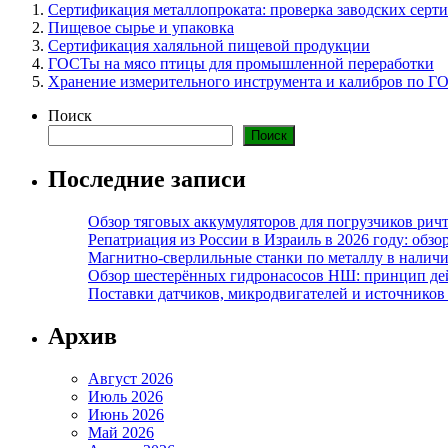
Сертификация металлопроката: проверка заводских серт
Пищевое сырье и упаковка
Сертификация халяльной пищевой продукции
ГОСТы на мясо птицы для промышленной переработки
Хранение измерительного инструмента и калибров по Г
Поиск
Поиск
Последние записи
Обзор тяговых аккумуляторов для погрузчиков ричт
Репатриация из России в Израиль в 2026 году: обзо
Магнитно-сверлильные станки по металлу в наличи
Обзор шестерённых гидронасосов НШ: принцип дей
Поставки датчиков, микродвигателей и источников
Архив
Август 2026
Июль 2026
Июнь 2026
Май 2026