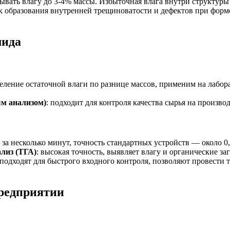
ать влагу до 3-4% массы. Избыточная влага внутри структуры 
ск образования внутренней трещиноватости и дефектов при форм
мида
деление остаточной влаги по разнице массов, применим на лабор
ым анализом)
: подходит для контроля качества сырья на произв
у за несколько минут, точность стандартных устройств — около 0
лиз (ТГА)
: высокая точность, выявляет влагу и органические з
 подходят для быстрого входного контроля, позволяют провести т
предприятии