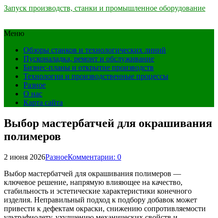
Запуск производств, станки и промышленное оборудование
Меню
Обзоры станков и технологических линий
Пусконаладка, ремонт и обслуживание
Бизнес-планы и открытие производств
Технологии и производственные процессы
Разное
О нас
Карта сайта
Выбор мастербатчей для окрашивания
полимеров
2 июня 2026
Разное
Комментарии: 0
Выбор мастербатчей для окрашивания полимеров —
ключевое решение, напрямую влияющее на качество,
стабильность и эстетические характеристики конечного
изделия. Неправильный подход к подбору добавок может
привести к дефектам окраски, снижению сопротивляемости
ультрафиолету, ухудшению механических свойств и