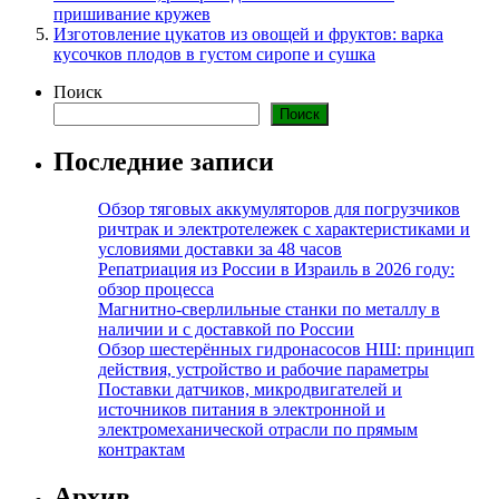
пришивание кружев
Изготовление цукатов из овощей и фруктов: варка
кусочков плодов в густом сиропе и сушка
Поиск
Поиск
Последние записи
Обзор тяговых аккумуляторов для погрузчиков
ричтрак и электротележек с характеристиками и
условиями доставки за 48 часов
Репатриация из России в Израиль в 2026 году:
обзор процесса
Магнитно-сверлильные станки по металлу в
наличии и с доставкой по России
Обзор шестерённых гидронасосов НШ: принцип
действия, устройство и рабочие параметры
Поставки датчиков, микродвигателей и
источников питания в электронной и
электромеханической отрасли по прямым
контрактам
Архив