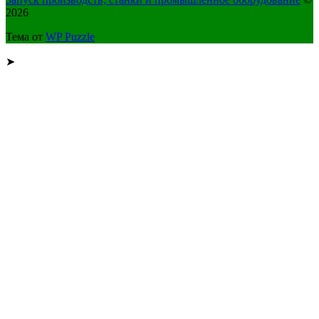
2026
Тема от
WP Puzzle
➤