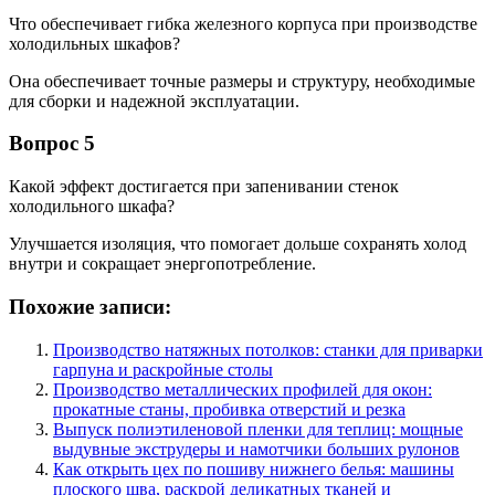
Что обеспечивает гибка железного корпуса при производстве
холодильных шкафов?
Она обеспечивает точные размеры и структуру, необходимые
для сборки и надежной эксплуатации.
Вопрос 5
Какой эффект достигается при запенивании стенок
холодильного шкафа?
Улучшается изоляция, что помогает дольше сохранять холод
внутри и сокращает энергопотребление.
Похожие записи:
Производство натяжных потолков: станки для приварки
гарпуна и раскройные столы
Производство металлических профилей для окон:
прокатные станы, пробивка отверстий и резка
Выпуск полиэтиленовой пленки для теплиц: мощные
выдувные экструдеры и намотчики больших рулонов
Как открыть цех по пошиву нижнего белья: машины
плоского шва, раскрой деликатных тканей и